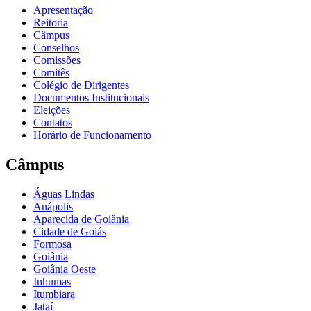
Apresentação
Reitoria
Câmpus
Conselhos
Comissões
Comitês
Colégio de Dirigentes
Documentos Institucionais
Eleições
Contatos
Horário de Funcionamento
Câmpus
Águas Lindas
Anápolis
Aparecida de Goiânia
Cidade de Goiás
Formosa
Goiânia
Goiânia Oeste
Inhumas
Itumbiara
Jataí