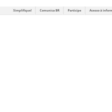
Simplifique!
Comunica BR
Participe
Acesso à infor