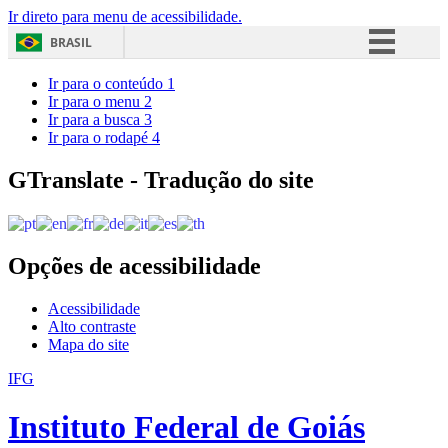
Ir direto para menu de acessibilidade.
BRASIL
Simplifique!
Ir para o conteúdo
1
Ir para o menu
2
Comunica BR
Ir para a busca
3
Ir para o rodapé
4
Participe
Acesso à informação
GTranslate - Tradução do site
Legislação
Canais
Opções de acessibilidade
Acessibilidade
Alto contraste
Mapa do site
IFG
Instituto Federal de Goiás