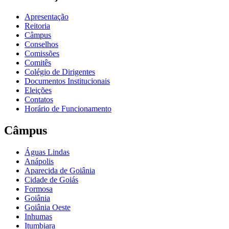
Apresentação
Reitoria
Câmpus
Conselhos
Comissões
Comitês
Colégio de Dirigentes
Documentos Institucionais
Eleições
Contatos
Horário de Funcionamento
Câmpus
Águas Lindas
Anápolis
Aparecida de Goiânia
Cidade de Goiás
Formosa
Goiânia
Goiânia Oeste
Inhumas
Itumbiara