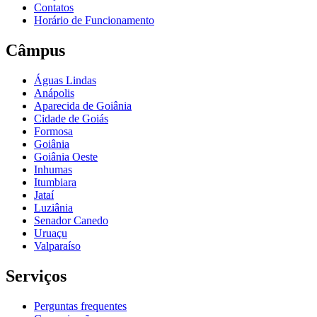
Contatos
Horário de Funcionamento
Câmpus
Águas Lindas
Anápolis
Aparecida de Goiânia
Cidade de Goiás
Formosa
Goiânia
Goiânia Oeste
Inhumas
Itumbiara
Jataí
Luziânia
Senador Canedo
Uruaçu
Valparaíso
Serviços
Perguntas frequentes