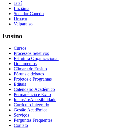
Jataí
Luziânia
Senador Canedo
Uruaçu
Valparaíso
Ensino
Cursos
Processos Seletivos
Estrutura Organizacional
Documentos
Câmara de Ensino
Fóruns e debates
Projetos e Programas
Editais
Calendário Acadêmico
Permanência e Êxito
Inclusão/Acessibilidade
Currículo Integrado
Gestão Acadêmica
Serviços
Perguntas Frequentes
Contato