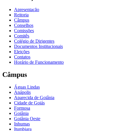
Apresentação
Reitoria
Câmpus
Conselhos
Comissões
Comitês
Colégio de Dirigentes
Documentos Institucionais
Eleições
Contatos
Horário de Funcionamento
Câmpus
Águas Lindas
Anápolis
Aparecida de Goiânia
Cidade de Goiás
Formosa
Goiânia
Goiânia Oeste
Inhumas
Itumbiara