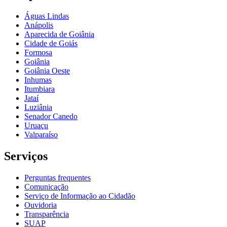
Águas Lindas
Anápolis
Aparecida de Goiânia
Cidade de Goiás
Formosa
Goiânia
Goiânia Oeste
Inhumas
Itumbiara
Jataí
Luziânia
Senador Canedo
Uruaçu
Valparaíso
Serviços
Perguntas frequentes
Comunicação
Serviço de Informação ao Cidadão
Ouvidoria
Transparência
SUAP