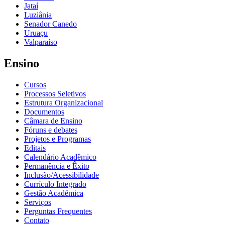
Jataí
Luziânia
Senador Canedo
Uruaçu
Valparaíso
Ensino
Cursos
Processos Seletivos
Estrutura Organizacional
Documentos
Câmara de Ensino
Fóruns e debates
Projetos e Programas
Editais
Calendário Acadêmico
Permanência e Êxito
Inclusão/Acessibilidade
Currículo Integrado
Gestão Acadêmica
Serviços
Perguntas Frequentes
Contato