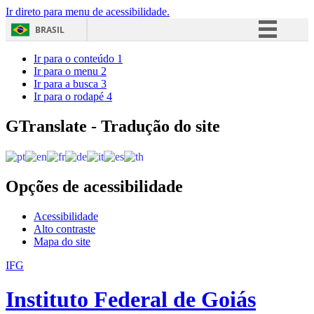
Ir direto para menu de acessibilidade.
BRASIL
Simplifique!
Ir para o conteúdo
1
Ir para o menu
2
Comunica BR
Ir para a busca
3
Ir para o rodapé
4
Participe
Acesso à informação
GTranslate - Tradução do site
Legislação
Canais
Opções de acessibilidade
Acessibilidade
Alto contraste
Mapa do site
IFG
Instituto Federal de Goiás