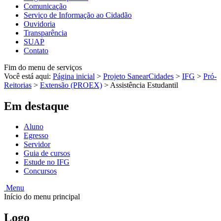
Comunicação
Serviço de Informação ao Cidadão
Ouvidoria
Transparência
SUAP
Contato
Fim do menu de serviços
Você está aqui:
Página inicial
>
Projeto SanearCidades
>
IFG
>
Pró-
Reitorias
>
Extensão (PROEX)
>
Assistência Estudantil
Em destaque
Aluno
Egresso
Servidor
Guia de cursos
Estude no IFG
Concursos
Menu
Início do menu principal
Logo