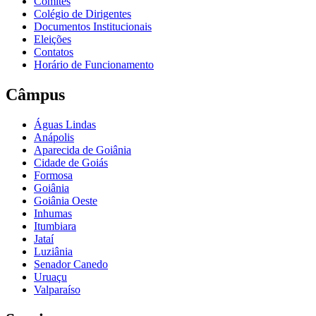
Comitês
Colégio de Dirigentes
Documentos Institucionais
Eleições
Contatos
Horário de Funcionamento
Câmpus
Águas Lindas
Anápolis
Aparecida de Goiânia
Cidade de Goiás
Formosa
Goiânia
Goiânia Oeste
Inhumas
Itumbiara
Jataí
Luziânia
Senador Canedo
Uruaçu
Valparaíso