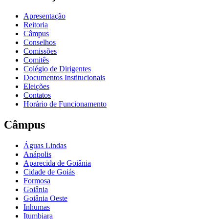
Apresentação
Reitoria
Câmpus
Conselhos
Comissões
Comitês
Colégio de Dirigentes
Documentos Institucionais
Eleições
Contatos
Horário de Funcionamento
Câmpus
Águas Lindas
Anápolis
Aparecida de Goiânia
Cidade de Goiás
Formosa
Goiânia
Goiânia Oeste
Inhumas
Itumbiara