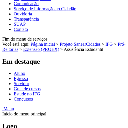
Comunicação
Serviço de Informação ao Cidadão
Ouvidoria
Transparência
SUAP
Contato
Fim do menu de serviços
Você está aqui:
Página inicial
>
Projeto SanearCidades
>
IFG
>
Pró-
Reitorias
>
Extensão (PROEX)
>
Assistência Estudantil
Em destaque
Aluno
Egresso
Servidor
Guia de cursos
Estude no IFG
Concursos
Menu
Início do menu principal
Logo