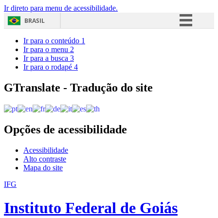
Ir direto para menu de acessibilidade.
BRASIL
Simplifique!
Ir para o conteúdo
1
Ir para o menu
2
Comunica BR
Ir para a busca
3
Ir para o rodapé
4
Participe
Acesso à informação
GTranslate - Tradução do site
Legislação
Canais
Opções de acessibilidade
Acessibilidade
Alto contraste
Mapa do site
IFG
Instituto Federal de Goiás