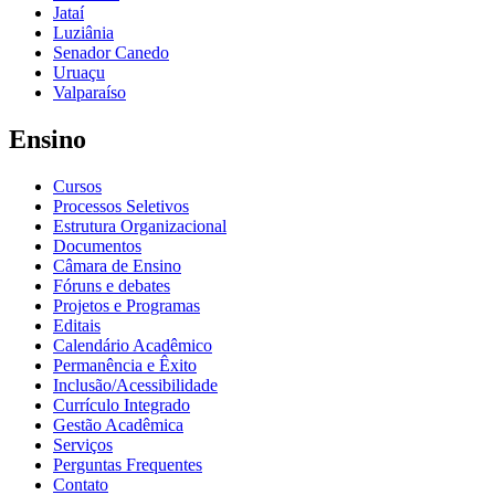
Jataí
Luziânia
Senador Canedo
Uruaçu
Valparaíso
Ensino
Cursos
Processos Seletivos
Estrutura Organizacional
Documentos
Câmara de Ensino
Fóruns e debates
Projetos e Programas
Editais
Calendário Acadêmico
Permanência e Êxito
Inclusão/Acessibilidade
Currículo Integrado
Gestão Acadêmica
Serviços
Perguntas Frequentes
Contato