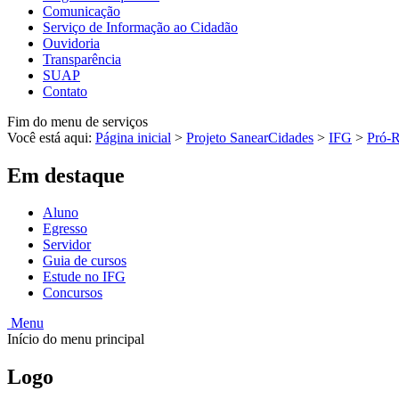
Comunicação
Serviço de Informação ao Cidadão
Ouvidoria
Transparência
SUAP
Contato
Fim do menu de serviços
Você está aqui:
Página inicial
>
Projeto SanearCidades
>
IFG
>
Pró-R
Em destaque
Aluno
Egresso
Servidor
Guia de cursos
Estude no IFG
Concursos
Menu
Início do menu principal
Logo