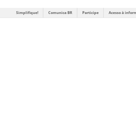
Simplifique!
Comunica BR
Participe
Acesso à infor