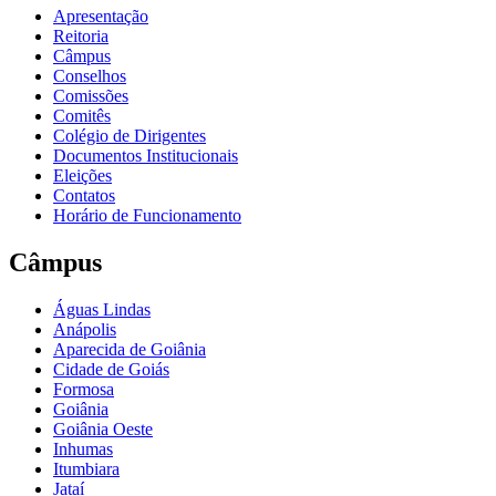
Apresentação
Reitoria
Câmpus
Conselhos
Comissões
Comitês
Colégio de Dirigentes
Documentos Institucionais
Eleições
Contatos
Horário de Funcionamento
Câmpus
Águas Lindas
Anápolis
Aparecida de Goiânia
Cidade de Goiás
Formosa
Goiânia
Goiânia Oeste
Inhumas
Itumbiara
Jataí