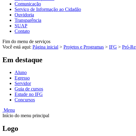
Comunicação
Serviço de Informação ao Cidadão
Ouvidoria
Transparência
SUAP
Contato
Fim do menu de serviços
Você está aqui:
Página inicial
>
Projetos e Programas
>
IFG
>
Pró-Rei
Em destaque
Aluno
Egresso
Servidor
Guia de cursos
Estude no IFG
Concursos
Menu
Início do menu principal
Logo