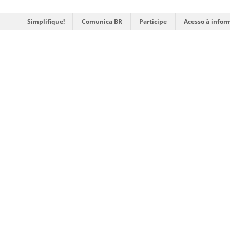
Simplifique!
Comunica BR
Participe
Acesso à infor