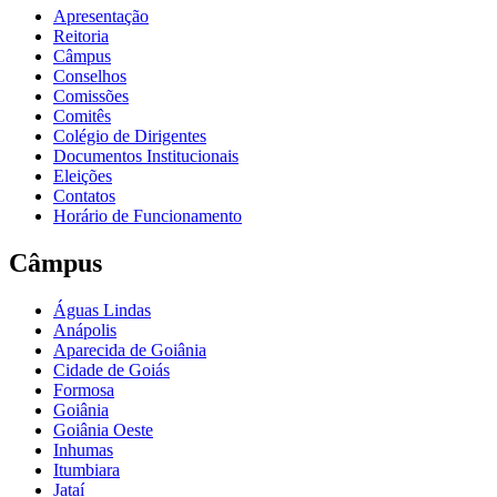
Apresentação
Reitoria
Câmpus
Conselhos
Comissões
Comitês
Colégio de Dirigentes
Documentos Institucionais
Eleições
Contatos
Horário de Funcionamento
Câmpus
Águas Lindas
Anápolis
Aparecida de Goiânia
Cidade de Goiás
Formosa
Goiânia
Goiânia Oeste
Inhumas
Itumbiara
Jataí