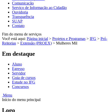
Comunicação
Serviço de Informação ao Cidadão
Ouvidoria
Transparência
SUAP
Contato
Fim do menu de serviços
Você está aqui:
Página inicial
>
Projetos e Programas
>
IFG
>
Pró-
Reitorias
>
Extensão (PROEX)
>
Mulheres Mil
Em destaque
Aluno
Egresso
Servidor
Guia de cursos
Estude no IFG
Concursos
Menu
Início do menu principal
Logo