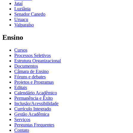
Jataí
Luziânia
Senador Canedo
Uruaçu
Valparaíso
Ensino
Cursos
Processos Seletivos
Estrutura Organizacional
Documentos
Câmara de Ensino
Fóruns e debates
Projetos e Programas
Editais
Calendário Acadêmico
Permanência e Êxito
Inclusão/Acessibilidade
Currículo Integrado
Gestão Acadêmica
Serviços
Perguntas Frequentes
Contato