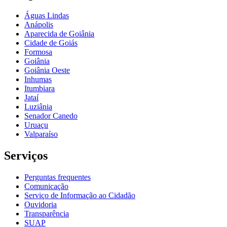
Águas Lindas
Anápolis
Aparecida de Goiânia
Cidade de Goiás
Formosa
Goiânia
Goiânia Oeste
Inhumas
Itumbiara
Jataí
Luziânia
Senador Canedo
Uruaçu
Valparaíso
Serviços
Perguntas frequentes
Comunicação
Serviço de Informação ao Cidadão
Ouvidoria
Transparência
SUAP