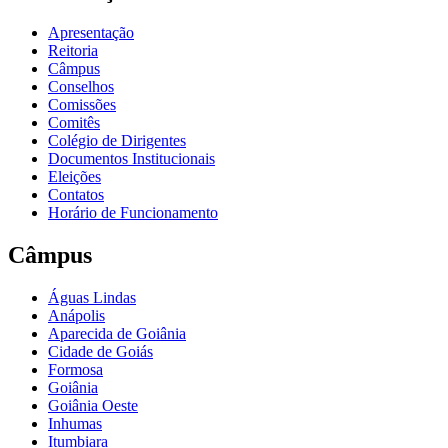
Apresentação
Reitoria
Câmpus
Conselhos
Comissões
Comitês
Colégio de Dirigentes
Documentos Institucionais
Eleições
Contatos
Horário de Funcionamento
Câmpus
Águas Lindas
Anápolis
Aparecida de Goiânia
Cidade de Goiás
Formosa
Goiânia
Goiânia Oeste
Inhumas
Itumbiara