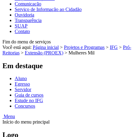
Comunicação
Serviço de Informação ao Cidadão
Ouvidoria
Transparência
SUAP
Contato
Fim do menu de serviços
Você está aqui:
Página inicial
>
Projetos e Programas
>
IFG
>
Pró-
Reitorias
>
Extensão (PROEX)
>
Mulheres Mil
Em destaque
Aluno
Egresso
Servidor
Guia de cursos
Estude no IFG
Concursos
Menu
Início do menu principal
Logo