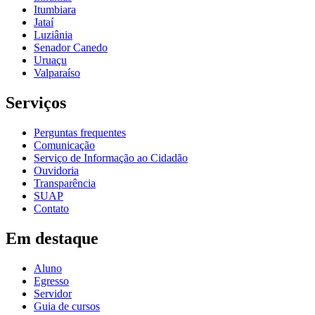
Itumbiara
Jataí
Luziânia
Senador Canedo
Uruaçu
Valparaíso
Serviços
Perguntas frequentes
Comunicação
Serviço de Informação ao Cidadão
Ouvidoria
Transparência
SUAP
Contato
Em destaque
Aluno
Egresso
Servidor
Guia de cursos