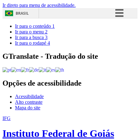
Ir direto para menu de acessibilidade.
BRASIL
Simplifique!
Ir para o conteúdo
1
Ir para o menu
2
Comunica BR
Ir para a busca
3
Ir para o rodapé
4
Participe
Acesso à informação
GTranslate - Tradução do site
Legislação
Canais
Opções de acessibilidade
Acessibilidade
Alto contraste
Mapa do site
IFG
Instituto Federal de Goiás