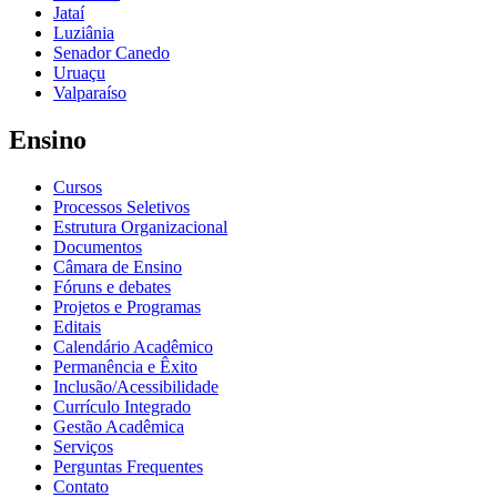
Jataí
Luziânia
Senador Canedo
Uruaçu
Valparaíso
Ensino
Cursos
Processos Seletivos
Estrutura Organizacional
Documentos
Câmara de Ensino
Fóruns e debates
Projetos e Programas
Editais
Calendário Acadêmico
Permanência e Êxito
Inclusão/Acessibilidade
Currículo Integrado
Gestão Acadêmica
Serviços
Perguntas Frequentes
Contato