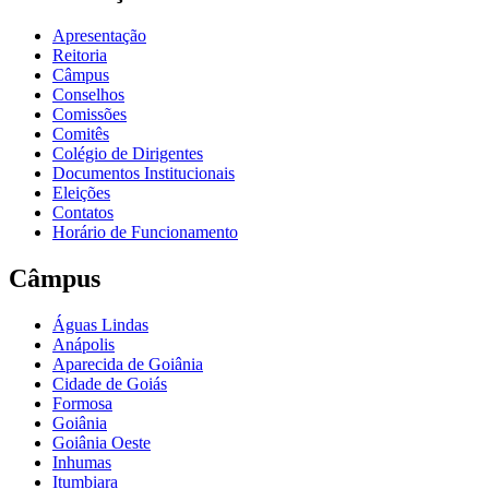
Apresentação
Reitoria
Câmpus
Conselhos
Comissões
Comitês
Colégio de Dirigentes
Documentos Institucionais
Eleições
Contatos
Horário de Funcionamento
Câmpus
Águas Lindas
Anápolis
Aparecida de Goiânia
Cidade de Goiás
Formosa
Goiânia
Goiânia Oeste
Inhumas
Itumbiara