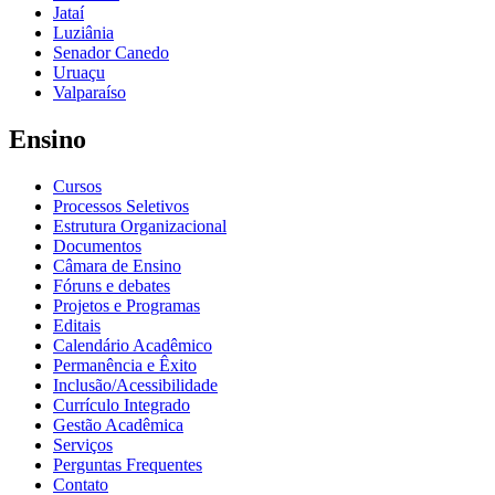
Jataí
Luziânia
Senador Canedo
Uruaçu
Valparaíso
Ensino
Cursos
Processos Seletivos
Estrutura Organizacional
Documentos
Câmara de Ensino
Fóruns e debates
Projetos e Programas
Editais
Calendário Acadêmico
Permanência e Êxito
Inclusão/Acessibilidade
Currículo Integrado
Gestão Acadêmica
Serviços
Perguntas Frequentes
Contato