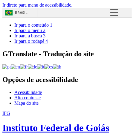
Ir direto para menu de acessibilidade.
BRASIL
Simplifique!
Ir para o conteúdo
1
Ir para o menu
2
Comunica BR
Ir para a busca
3
Ir para o rodapé
4
Participe
Acesso à informação
GTranslate - Tradução do site
Legislação
Canais
Opções de acessibilidade
Acessibilidade
Alto contraste
Mapa do site
IFG
Instituto Federal de Goiás