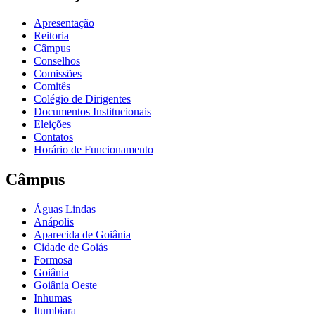
Apresentação
Reitoria
Câmpus
Conselhos
Comissões
Comitês
Colégio de Dirigentes
Documentos Institucionais
Eleições
Contatos
Horário de Funcionamento
Câmpus
Águas Lindas
Anápolis
Aparecida de Goiânia
Cidade de Goiás
Formosa
Goiânia
Goiânia Oeste
Inhumas
Itumbiara