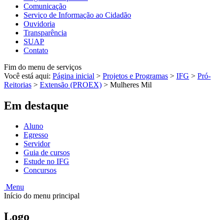
Comunicação
Serviço de Informação ao Cidadão
Ouvidoria
Transparência
SUAP
Contato
Fim do menu de serviços
Você está aqui:
Página inicial
>
Projetos e Programas
>
IFG
>
Pró-
Reitorias
>
Extensão (PROEX)
>
Mulheres Mil
Em destaque
Aluno
Egresso
Servidor
Guia de cursos
Estude no IFG
Concursos
Menu
Início do menu principal
Logo