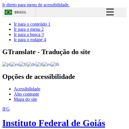
Ir direto para menu de acessibilidade.
BRASIL
Simplifique!
Ir para o conteúdo
1
Ir para o menu
2
Comunica BR
Ir para a busca
3
Ir para o rodapé
4
Participe
Acesso à informação
GTranslate - Tradução do site
Legislação
Canais
Opções de acessibilidade
Acessibilidade
Alto contraste
Mapa do site
IFG
Instituto Federal de Goiás