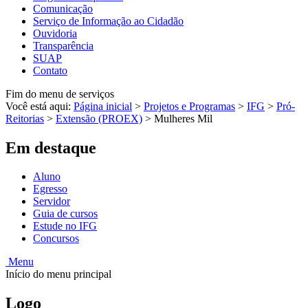
Comunicação
Serviço de Informação ao Cidadão
Ouvidoria
Transparência
SUAP
Contato
Fim do menu de serviços
Você está aqui:
Página inicial
>
Projetos e Programas
>
IFG
>
Pró-
Reitorias
>
Extensão (PROEX)
>
Mulheres Mil
Em destaque
Aluno
Egresso
Servidor
Guia de cursos
Estude no IFG
Concursos
Menu
Início do menu principal
Logo