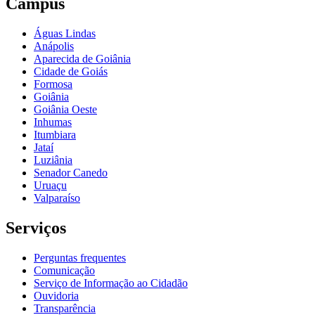
Câmpus
Águas Lindas
Anápolis
Aparecida de Goiânia
Cidade de Goiás
Formosa
Goiânia
Goiânia Oeste
Inhumas
Itumbiara
Jataí
Luziânia
Senador Canedo
Uruaçu
Valparaíso
Serviços
Perguntas frequentes
Comunicação
Serviço de Informação ao Cidadão
Ouvidoria
Transparência