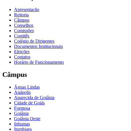
Apresentação
Reitoria
Câmpus
Conselhos
Comissões
Comitês
Colégio de Dirigentes
Documentos Institucionais
Eleições
Contatos
Horário de Funcionamento
Câmpus
Águas Lindas
Anápolis
Aparecida de Goiânia
Cidade de Goiás
Formosa
Goiânia
Goiânia Oeste
Inhumas
Itumbiara