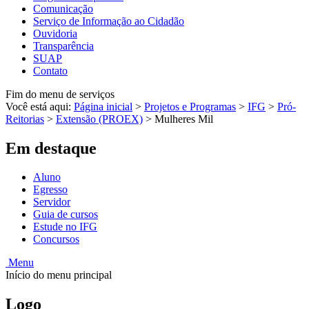
Comunicação
Serviço de Informação ao Cidadão
Ouvidoria
Transparência
SUAP
Contato
Fim do menu de serviços
Você está aqui:
Página inicial
>
Projetos e Programas
>
IFG
>
Pró-
Reitorias
>
Extensão (PROEX)
>
Mulheres Mil
Em destaque
Aluno
Egresso
Servidor
Guia de cursos
Estude no IFG
Concursos
Menu
Início do menu principal
Logo