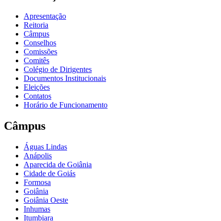
Apresentação
Reitoria
Câmpus
Conselhos
Comissões
Comitês
Colégio de Dirigentes
Documentos Institucionais
Eleições
Contatos
Horário de Funcionamento
Câmpus
Águas Lindas
Anápolis
Aparecida de Goiânia
Cidade de Goiás
Formosa
Goiânia
Goiânia Oeste
Inhumas
Itumbiara