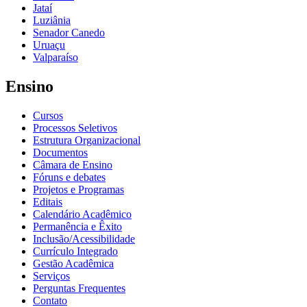
Jataí
Luziânia
Senador Canedo
Uruaçu
Valparaíso
Ensino
Cursos
Processos Seletivos
Estrutura Organizacional
Documentos
Câmara de Ensino
Fóruns e debates
Projetos e Programas
Editais
Calendário Acadêmico
Permanência e Êxito
Inclusão/Acessibilidade
Currículo Integrado
Gestão Acadêmica
Serviços
Perguntas Frequentes
Contato