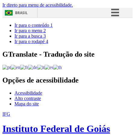
Ir direto para menu de acessibilidade.
BRASIL
Simplifique!
Ir para o conteúdo
1
Ir para o menu
2
Comunica BR
Ir para a busca
3
Ir para o rodapé
4
Participe
Acesso à informação
GTranslate - Tradução do site
Legislação
Canais
Opções de acessibilidade
Acessibilidade
Alto contraste
Mapa do site
IFG
Instituto Federal de Goiás