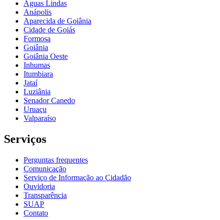
Águas Lindas
Anápolis
Aparecida de Goiânia
Cidade de Goiás
Formosa
Goiânia
Goiânia Oeste
Inhumas
Itumbiara
Jataí
Luziânia
Senador Canedo
Uruaçu
Valparaíso
Serviços
Perguntas frequentes
Comunicação
Serviço de Informação ao Cidadão
Ouvidoria
Transparência
SUAP
Contato