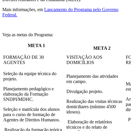
Mais informações, em
Lançamento do Programa pelo Governo
Federal.
Veja as metas do Programa:
META 1
META 2
FORMAÇÃO DE 30
VISITAÇÃO AOS
F
AGENTES
DOMICÍLIOS
R
Seleção da equipe técnica do
Planejamento das atividades
projeto.
em campo.
Ma
Planejamento pedagógico e
es
Divulgação projeto.
elaboração da
Formação
Ar
SNDPI/MDHC.
Realização das visitas técnicas
pa
domiciliares (mínimo 4500
Seleção e matrícula dos alunos
di
idosos).
para o curso de formação de
Pr
Agentes de Direitos Humanos.
Elaboração de relatórios
técnicos e do relato de
Realização da formação teórica