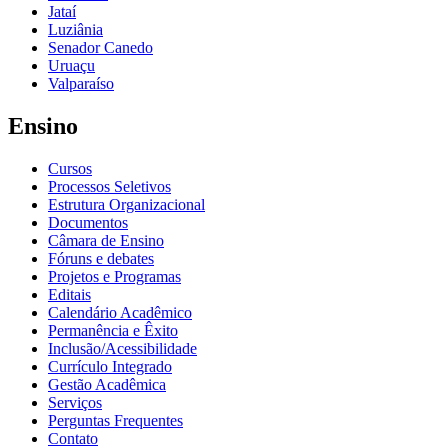
Jataí
Luziânia
Senador Canedo
Uruaçu
Valparaíso
Ensino
Cursos
Processos Seletivos
Estrutura Organizacional
Documentos
Câmara de Ensino
Fóruns e debates
Projetos e Programas
Editais
Calendário Acadêmico
Permanência e Êxito
Inclusão/Acessibilidade
Currículo Integrado
Gestão Acadêmica
Serviços
Perguntas Frequentes
Contato