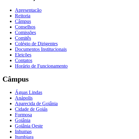
Apresentação
Reitoria
Câmpus
Conselhos
Comissões
Comitês
Colégio de Dirigentes
Documentos Institucionais
Eleições
Contatos
Horário de Funcionamento
Câmpus
Águas Lindas
Anápolis
Aparecida de Goiânia
Cidade de Goiás
Formosa
Goiânia
Goiânia Oeste
Inhumas
Itumbiara