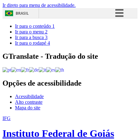
Ir direto para menu de acessibilidade.
BRASIL
Simplifique!
Ir para o conteúdo
1
Ir para o menu
2
Comunica BR
Ir para a busca
3
Ir para o rodapé
4
Participe
Acesso à informação
GTranslate - Tradução do site
Legislação
Canais
Opções de acessibilidade
Acessibilidade
Alto contraste
Mapa do site
IFG
Instituto Federal de Goiás