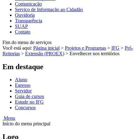
Comunicação
Serviço de Informação ao Cidadão
Ouvidoria
Transparência
SUAP
Contato
Fim do menu de serviços
Você está aqui:
Página inicial
>
Projetos e Programas
>
IFG
>
Pró-
Reitorias
>
Extensão (PROEX)
>
Envelhecer nos territórios
Em destaque
Aluno
Egresso
Servidor
Guia de cursos
Estude no IFG
Concursos
Menu
Início do menu principal
Logo