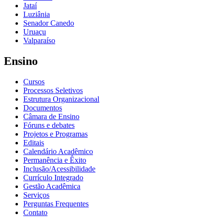
Jataí
Luziânia
Senador Canedo
Uruaçu
Valparaíso
Ensino
Cursos
Processos Seletivos
Estrutura Organizacional
Documentos
Câmara de Ensino
Fóruns e debates
Projetos e Programas
Editais
Calendário Acadêmico
Permanência e Êxito
Inclusão/Acessibilidade
Currículo Integrado
Gestão Acadêmica
Serviços
Perguntas Frequentes
Contato