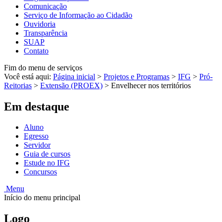
Comunicação
Serviço de Informação ao Cidadão
Ouvidoria
Transparência
SUAP
Contato
Fim do menu de serviços
Você está aqui:
Página inicial
>
Projetos e Programas
>
IFG
>
Pró-
Reitorias
>
Extensão (PROEX)
>
Envelhecer nos territórios
Em destaque
Aluno
Egresso
Servidor
Guia de cursos
Estude no IFG
Concursos
Menu
Início do menu principal
Logo