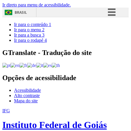
Ir direto para menu de acessibilidade.
BRASIL
Simplifique!
Ir para o conteúdo
1
Ir para o menu
2
Comunica BR
Ir para a busca
3
Ir para o rodapé
4
Participe
Acesso à informação
GTranslate - Tradução do site
Legislação
Canais
Opções de acessibilidade
Acessibilidade
Alto contraste
Mapa do site
IFG
Instituto Federal de Goiás