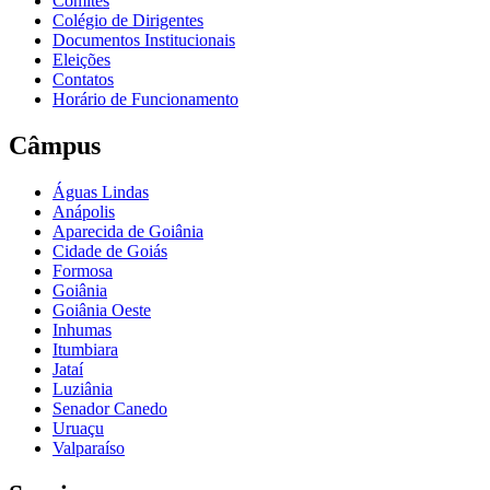
Comitês
Colégio de Dirigentes
Documentos Institucionais
Eleições
Contatos
Horário de Funcionamento
Câmpus
Águas Lindas
Anápolis
Aparecida de Goiânia
Cidade de Goiás
Formosa
Goiânia
Goiânia Oeste
Inhumas
Itumbiara
Jataí
Luziânia
Senador Canedo
Uruaçu
Valparaíso