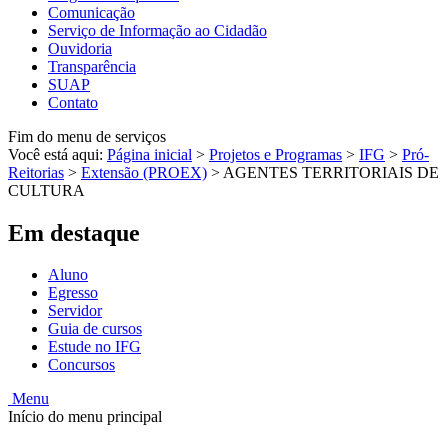
Comunicação
Serviço de Informação ao Cidadão
Ouvidoria
Transparência
SUAP
Contato
Fim do menu de serviços
Você está aqui:
Página inicial
>
Projetos e Programas
>
IFG
>
Pró-
Reitorias
>
Extensão (PROEX)
>
AGENTES TERRITORIAIS DE
CULTURA
Em destaque
Aluno
Egresso
Servidor
Guia de cursos
Estude no IFG
Concursos
Menu
Início do menu principal