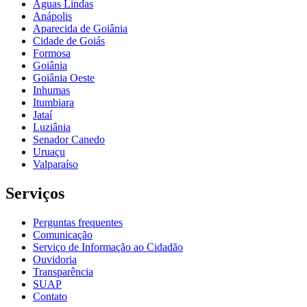
Águas Lindas
Anápolis
Aparecida de Goiânia
Cidade de Goiás
Formosa
Goiânia
Goiânia Oeste
Inhumas
Itumbiara
Jataí
Luziânia
Senador Canedo
Uruaçu
Valparaíso
Serviços
Perguntas frequentes
Comunicação
Serviço de Informação ao Cidadão
Ouvidoria
Transparência
SUAP
Contato