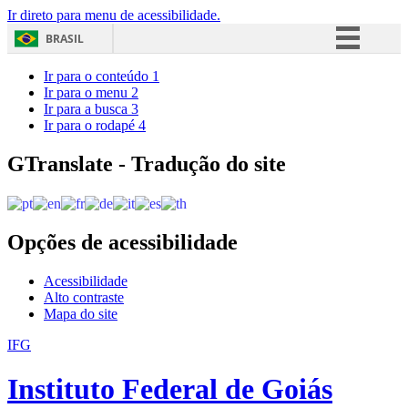
Ir direto para menu de acessibilidade.
BRASIL
Simplifique!
Ir para o conteúdo
1
Ir para o menu
2
Comunica BR
Ir para a busca
3
Ir para o rodapé
4
Participe
Acesso à informação
GTranslate - Tradução do site
Legislação
Canais
Opções de acessibilidade
Acessibilidade
Alto contraste
Mapa do site
IFG
Instituto Federal de Goiás