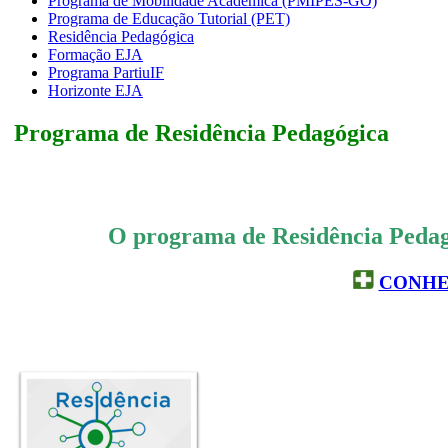
Programa de Mobilidade Acadêmica (PMIPES-GO)
Programa de Educação Tutorial (PET)
Residência Pedagógica
Formação EJA
Programa PartiuIF
Horizonte EJA
Programa de Residência Pedagógica
O programa de Residência Pedag
CONHE