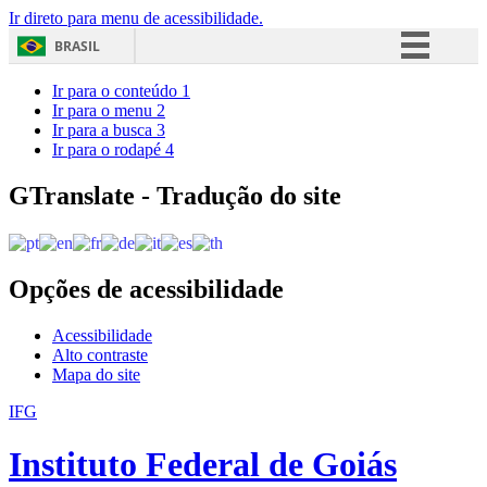
Ir direto para menu de acessibilidade.
BRASIL
Simplifique!
Ir para o conteúdo
1
Ir para o menu
2
Comunica BR
Ir para a busca
3
Ir para o rodapé
4
Participe
Acesso à informação
GTranslate - Tradução do site
Legislação
Canais
Opções de acessibilidade
Acessibilidade
Alto contraste
Mapa do site
IFG
Instituto Federal de Goiás