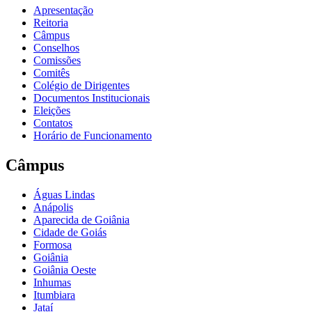
Apresentação
Reitoria
Câmpus
Conselhos
Comissões
Comitês
Colégio de Dirigentes
Documentos Institucionais
Eleições
Contatos
Horário de Funcionamento
Câmpus
Águas Lindas
Anápolis
Aparecida de Goiânia
Cidade de Goiás
Formosa
Goiânia
Goiânia Oeste
Inhumas
Itumbiara
Jataí