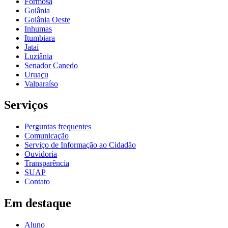
Formosa
Goiânia
Goiânia Oeste
Inhumas
Itumbiara
Jataí
Luziânia
Senador Canedo
Uruaçu
Valparaíso
Serviços
Perguntas frequentes
Comunicação
Serviço de Informação ao Cidadão
Ouvidoria
Transparência
SUAP
Contato
Em destaque
Aluno