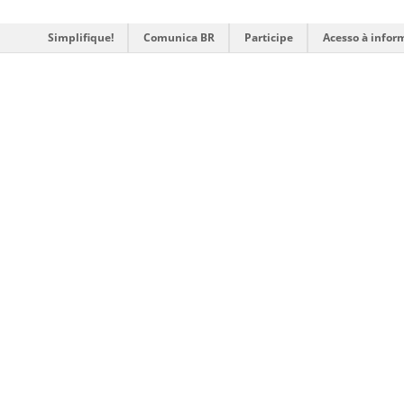
Simplifique!
Comunica BR
Participe
Acesso à infor