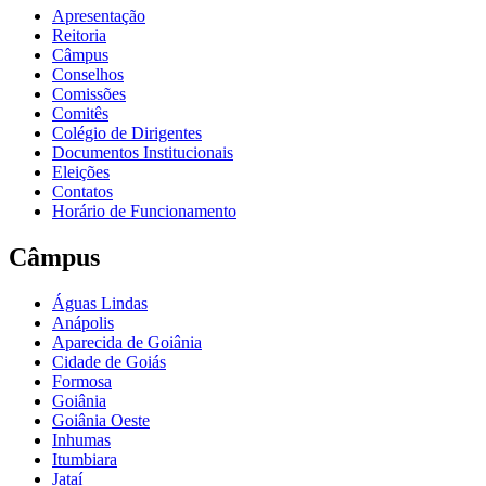
Apresentação
Reitoria
Câmpus
Conselhos
Comissões
Comitês
Colégio de Dirigentes
Documentos Institucionais
Eleições
Contatos
Horário de Funcionamento
Câmpus
Águas Lindas
Anápolis
Aparecida de Goiânia
Cidade de Goiás
Formosa
Goiânia
Goiânia Oeste
Inhumas
Itumbiara
Jataí