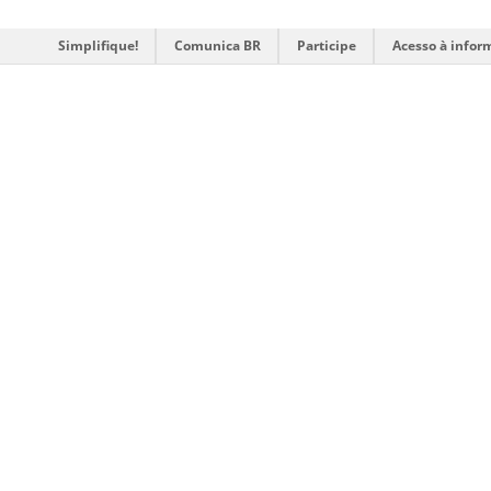
Simplifique!
Comunica BR
Participe
Acesso à infor