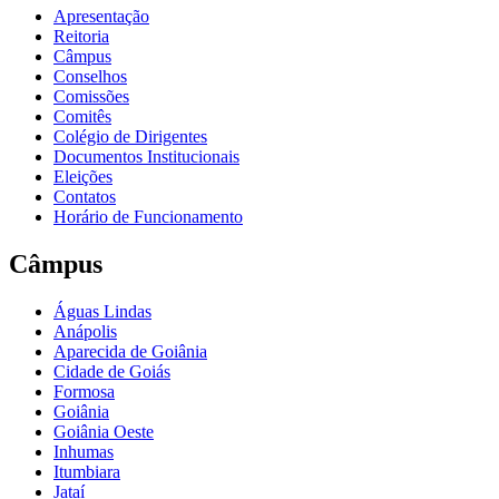
Apresentação
Reitoria
Câmpus
Conselhos
Comissões
Comitês
Colégio de Dirigentes
Documentos Institucionais
Eleições
Contatos
Horário de Funcionamento
Câmpus
Águas Lindas
Anápolis
Aparecida de Goiânia
Cidade de Goiás
Formosa
Goiânia
Goiânia Oeste
Inhumas
Itumbiara
Jataí