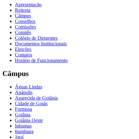
Apresentação
Reitoria
Câmpus
Conselhos
Comissões
Comitês
Colégio de Dirigentes
Documentos Institucionais
Eleições
Contatos
Horário de Funcionamento
Câmpus
Águas Lindas
Anápolis
Aparecida de Goiânia
Cidade de Goiás
Formosa
Goiânia
Goiânia Oeste
Inhumas
Itumbiara
Jataí