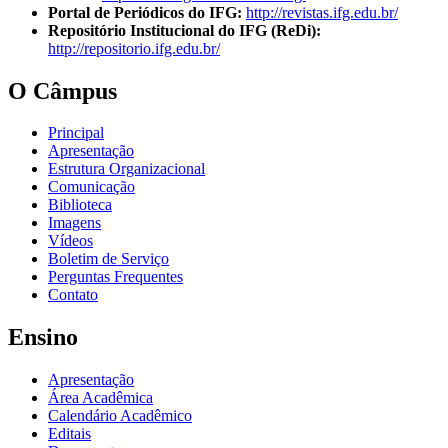
Portal de Periódicos do IFG:
http://revistas.ifg.edu.br/
Repositório Institucional do IFG (ReDi):
http://repositorio.ifg.edu.br/
O Câmpus
Principal
Apresentação
Estrutura Organizacional
Comunicação
Biblioteca
Imagens
Vídeos
Boletim de Serviço
Perguntas Frequentes
Contato
Ensino
Apresentação
Área Acadêmica
Calendário Acadêmico
Editais