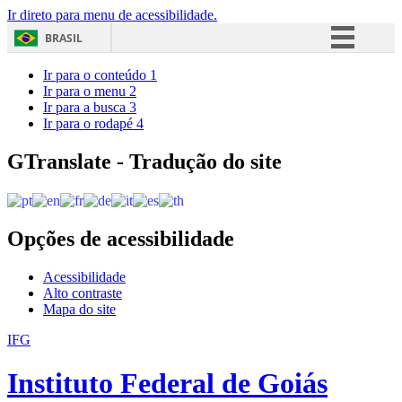
Ir direto para menu de acessibilidade.
BRASIL
Simplifique!
Ir para o conteúdo
1
Ir para o menu
2
Comunica BR
Ir para a busca
3
Ir para o rodapé
4
Participe
Acesso à informação
GTranslate - Tradução do site
Legislação
Canais
Opções de acessibilidade
Acessibilidade
Alto contraste
Mapa do site
IFG
Instituto Federal de Goiás