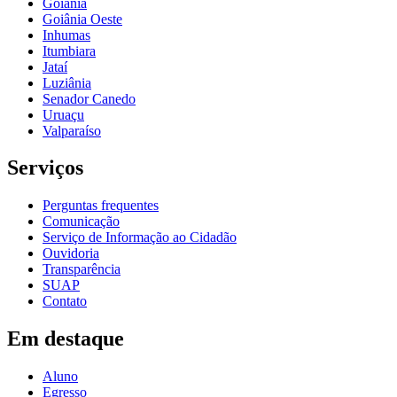
Goiânia
Goiânia Oeste
Inhumas
Itumbiara
Jataí
Luziânia
Senador Canedo
Uruaçu
Valparaíso
Serviços
Perguntas frequentes
Comunicação
Serviço de Informação ao Cidadão
Ouvidoria
Transparência
SUAP
Contato
Em destaque
Aluno
Egresso