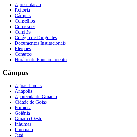
Apresentação
Reitoria
Câmpus
Conselhos
Comissões
Comitês
Colégio de Dirigentes
Documentos Institucionais
Eleições
Contatos
Horário de Funcionamento
Câmpus
Águas Lindas
Anápolis
Aparecida de Goiânia
Cidade de Goiás
Formosa
Goiânia
Goiânia Oeste
Inhumas
Itumbiara
Jataí