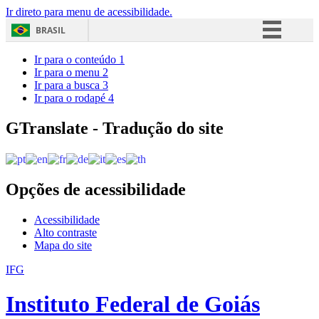
Ir direto para menu de acessibilidade.
BRASIL
Simplifique!
Ir para o conteúdo
1
Ir para o menu
2
Comunica BR
Ir para a busca
3
Ir para o rodapé
4
Participe
Acesso à informação
GTranslate - Tradução do site
Legislação
Canais
Opções de acessibilidade
Acessibilidade
Alto contraste
Mapa do site
IFG
Instituto Federal de Goiás