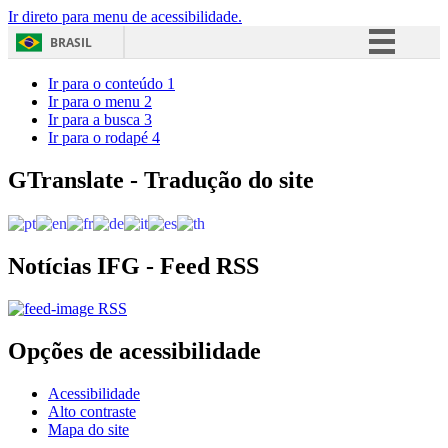
Ir direto para menu de acessibilidade.
BRASIL
Simplifique!
Ir para o conteúdo
1
Ir para o menu
2
Comunica BR
Ir para a busca
3
Ir para o rodapé
4
Participe
Acesso à informação
GTranslate - Tradução do site
Legislação
Canais
Notícias IFG - Feed RSS
RSS
Opções de acessibilidade
Acessibilidade
Alto contraste
Mapa do site