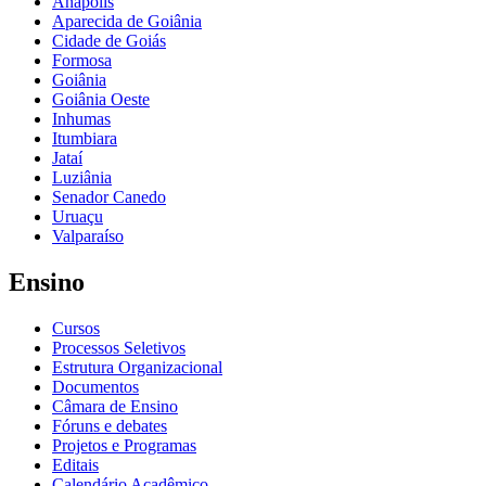
Anápolis
Aparecida de Goiânia
Cidade de Goiás
Formosa
Goiânia
Goiânia Oeste
Inhumas
Itumbiara
Jataí
Luziânia
Senador Canedo
Uruaçu
Valparaíso
Ensino
Cursos
Processos Seletivos
Estrutura Organizacional
Documentos
Câmara de Ensino
Fóruns e debates
Projetos e Programas
Editais
Calendário Acadêmico