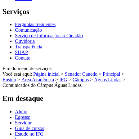
Serviços
Perguntas frequentes
Comunicação
Serviço de Informação ao Cidadão
Ouvidoria
Transparência
SUAP
Contato
Fim do menu de serviços
Você está aqui:
Página inicial
>
Senador Canedo
>
Principal
>
Ensino
>
Área Acadêmica
>
IFG
>
Câmpus
>
Águas Lindas
>
Comunicados do Câmpus Águas Lindas
Em destaque
Aluno
Egresso
Servidor
Guia de cursos
Estude no IFG