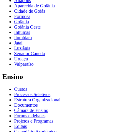
Anápolis
Aparecida de Goiânia
Cidade de Goiás
Formosa
Goiânia
Goiânia Oeste
Inhumas
Itumbiara
Jataí
Luziânia
Senador Canedo
Uruaçu
Valparaíso
Ensino
Cursos
Processos Seletivos
Estrutura Organizacional
Documentos
Câmara de Ensino
Fóruns e debates
Projetos e Programas
Editais
Calendário Acadêmico