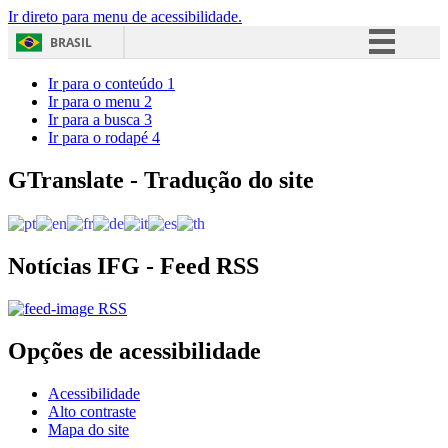
Ir direto para menu de acessibilidade.
BRASIL
Simplifique!
Ir para o conteúdo
1
Ir para o menu
2
Comunica BR
Ir para a busca
3
Ir para o rodapé
4
Participe
Acesso à informação
GTranslate - Tradução do site
Legislação
Canais
Notícias IFG - Feed RSS
RSS
Opções de acessibilidade
Acessibilidade
Alto contraste
Mapa do site