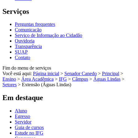
Serviços
Perguntas frequentes
Comunicação
Serviço de Informação ao Cidadão
Ouvidoria
Transparência
SUAP
Contato
Fim do menu de serviços
Você está aqui:
Página inicial
>
Senador Canedo
>
Principal
>
Ensino
>
Área Acadêmica
>
IFG
>
Câmpus
>
Águas Lindas
>
Setores
>
Extensão (Águas Lindas)
Em destaque
Aluno
Egresso
Servidor
Guia de cursos
Estude no IFG