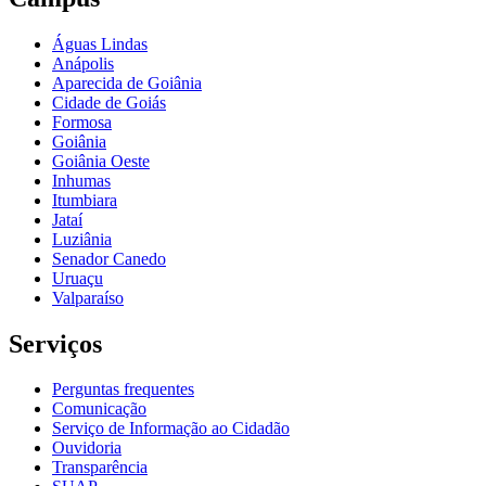
Águas Lindas
Anápolis
Aparecida de Goiânia
Cidade de Goiás
Formosa
Goiânia
Goiânia Oeste
Inhumas
Itumbiara
Jataí
Luziânia
Senador Canedo
Uruaçu
Valparaíso
Serviços
Perguntas frequentes
Comunicação
Serviço de Informação ao Cidadão
Ouvidoria
Transparência