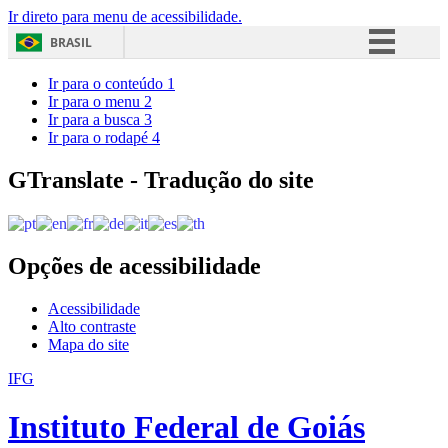
Ir direto para menu de acessibilidade.
BRASIL
Simplifique!
Ir para o conteúdo
1
Ir para o menu
2
Comunica BR
Ir para a busca
3
Ir para o rodapé
4
Participe
Acesso à informação
GTranslate - Tradução do site
Legislação
Canais
Opções de acessibilidade
Acessibilidade
Alto contraste
Mapa do site
IFG
Instituto Federal de Goiás