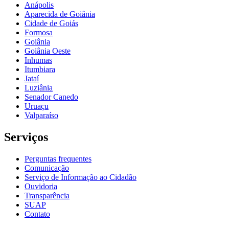
Anápolis
Aparecida de Goiânia
Cidade de Goiás
Formosa
Goiânia
Goiânia Oeste
Inhumas
Itumbiara
Jataí
Luziânia
Senador Canedo
Uruaçu
Valparaíso
Serviços
Perguntas frequentes
Comunicação
Serviço de Informação ao Cidadão
Ouvidoria
Transparência
SUAP
Contato