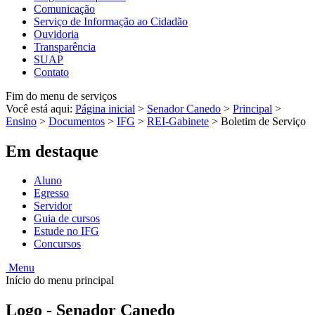
Comunicação
Serviço de Informação ao Cidadão
Ouvidoria
Transparência
SUAP
Contato
Fim do menu de serviços
Você está aqui:
Página inicial
>
Senador Canedo
>
Principal
>
Ensino
>
Documentos
>
IFG
>
REI-Gabinete
>
Boletim de Serviço
Em destaque
Aluno
Egresso
Servidor
Guia de cursos
Estude no IFG
Concursos
Menu
Início do menu principal
Logo - Senador Canedo