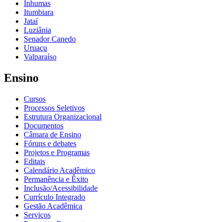
Inhumas
Itumbiara
Jataí
Luziânia
Senador Canedo
Uruaçu
Valparaíso
Ensino
Cursos
Processos Seletivos
Estrutura Organizacional
Documentos
Câmara de Ensino
Fóruns e debates
Projetos e Programas
Editais
Calendário Acadêmico
Permanência e Êxito
Inclusão/Acessibilidade
Currículo Integrado
Gestão Acadêmica
Serviços