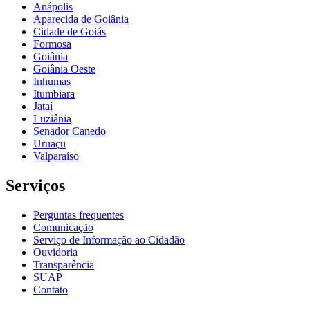
Anápolis
Aparecida de Goiânia
Cidade de Goiás
Formosa
Goiânia
Goiânia Oeste
Inhumas
Itumbiara
Jataí
Luziânia
Senador Canedo
Uruaçu
Valparaíso
Serviços
Perguntas frequentes
Comunicação
Serviço de Informação ao Cidadão
Ouvidoria
Transparência
SUAP
Contato