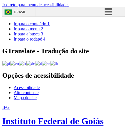
Ir direto para menu de acessibilidade.
BRASIL
Simplifique!
Ir para o conteúdo
1
Ir para o menu
2
Comunica BR
Ir para a busca
3
Ir para o rodapé
4
Participe
Acesso à informação
GTranslate - Tradução do site
Legislação
Canais
Opções de acessibilidade
Acessibilidade
Alto contraste
Mapa do site
IFG
Instituto Federal de Goiás