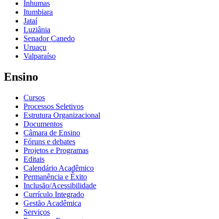
Inhumas
Itumbiara
Jataí
Luziânia
Senador Canedo
Uruaçu
Valparaíso
Ensino
Cursos
Processos Seletivos
Estrutura Organizacional
Documentos
Câmara de Ensino
Fóruns e debates
Projetos e Programas
Editais
Calendário Acadêmico
Permanência e Êxito
Inclusão/Acessibilidade
Currículo Integrado
Gestão Acadêmica
Serviços