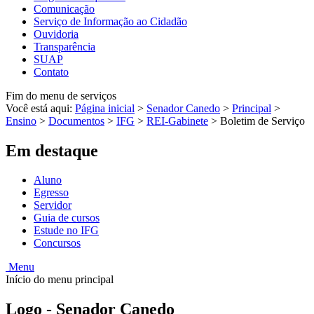
Comunicação
Serviço de Informação ao Cidadão
Ouvidoria
Transparência
SUAP
Contato
Fim do menu de serviços
Você está aqui:
Página inicial
>
Senador Canedo
>
Principal
>
Ensino
>
Documentos
>
IFG
>
REI-Gabinete
>
Boletim de Serviço
Em destaque
Aluno
Egresso
Servidor
Guia de cursos
Estude no IFG
Concursos
Menu
Início do menu principal
Logo - Senador Canedo