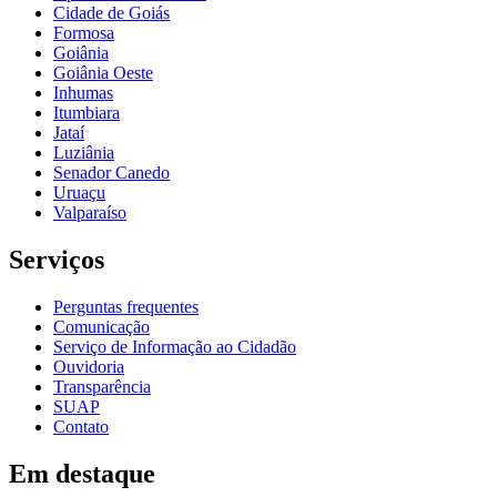
Cidade de Goiás
Formosa
Goiânia
Goiânia Oeste
Inhumas
Itumbiara
Jataí
Luziânia
Senador Canedo
Uruaçu
Valparaíso
Serviços
Perguntas frequentes
Comunicação
Serviço de Informação ao Cidadão
Ouvidoria
Transparência
SUAP
Contato
Em destaque