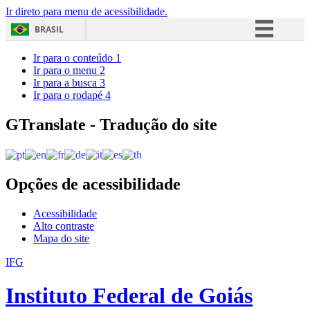
Ir direto para menu de acessibilidade.
BRASIL
Simplifique!
Ir para o conteúdo
1
Ir para o menu
2
Comunica BR
Ir para a busca
3
Ir para o rodapé
4
Participe
Acesso à informação
GTranslate - Tradução do site
Legislação
Canais
Opções de acessibilidade
Acessibilidade
Alto contraste
Mapa do site
IFG
Instituto Federal de Goiás