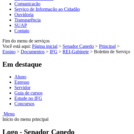
Comunicação
Serviço de Informação ao Cidadão
Ouvidoria
Transparência
SUAP
Contato
Fim do menu de serviços
Você está aqui:
Página inicial
>
Senador Canedo
>
Principal
>
Ensino
>
Documentos
>
IFG
>
REI-Gabinete
>
Boletim de Serviço
Em destaque
Aluno
Egresso
Servidor
Guia de cursos
Estude no IFG
Concursos
Menu
Início do menu principal
Logo - Senador Canedo