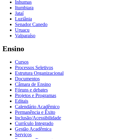
Inhumas
Itumbiara
Jataí
Luziânia
Senador Canedo
Uruaçu
Valparaíso
Ensino
Cursos
Processos Seletivos
Estrutura Organizacional
Documentos
Câmara de Ensino
Fóruns e debates
Projetos e Programas
Editais
Calendário Acadêmico
Permanência e Êxito
Inclusão/Acessibilidade
Currículo Integrado
Gestão Acadêmica
Serviços