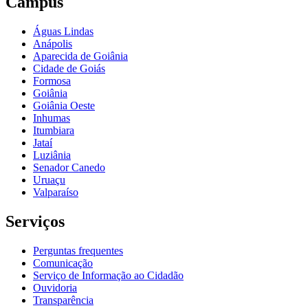
Câmpus
Águas Lindas
Anápolis
Aparecida de Goiânia
Cidade de Goiás
Formosa
Goiânia
Goiânia Oeste
Inhumas
Itumbiara
Jataí
Luziânia
Senador Canedo
Uruaçu
Valparaíso
Serviços
Perguntas frequentes
Comunicação
Serviço de Informação ao Cidadão
Ouvidoria
Transparência