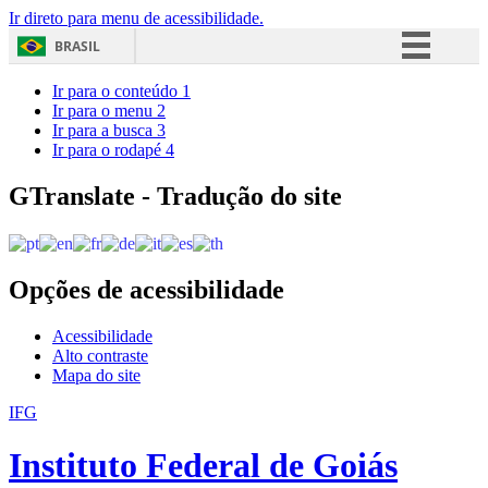
Ir direto para menu de acessibilidade.
BRASIL
Simplifique!
Ir para o conteúdo
1
Ir para o menu
2
Comunica BR
Ir para a busca
3
Ir para o rodapé
4
Participe
Acesso à informação
GTranslate - Tradução do site
Legislação
Canais
Opções de acessibilidade
Acessibilidade
Alto contraste
Mapa do site
IFG
Instituto Federal de Goiás