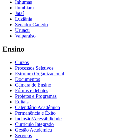
Inhumas
Itumbiara
Jataí
Luziânia
Senador Canedo
Uruaçu
Valparaíso
Ensino
Cursos
Processos Seletivos
Estrutura Organizacional
Documentos
Câmara de Ensino
Fóruns e debates
Projetos e Programas
Editais
Calendário Acadêmico
Permanência e Êxito
Inclusão/Acessibilidade
Currículo Integrado
Gestão Acadêmica
Serviços