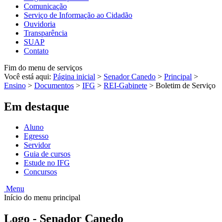
Comunicação
Serviço de Informação ao Cidadão
Ouvidoria
Transparência
SUAP
Contato
Fim do menu de serviços
Você está aqui:
Página inicial
>
Senador Canedo
>
Principal
>
Ensino
>
Documentos
>
IFG
>
REI-Gabinete
>
Boletim de Serviço
Em destaque
Aluno
Egresso
Servidor
Guia de cursos
Estude no IFG
Concursos
Menu
Início do menu principal
Logo - Senador Canedo