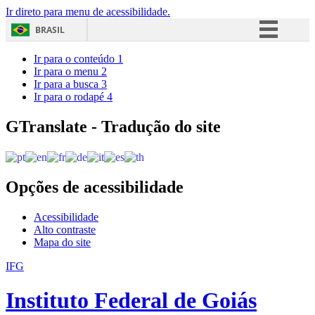
Ir direto para menu de acessibilidade.
BRASIL
Simplifique!
Ir para o conteúdo
1
Ir para o menu
2
Comunica BR
Ir para a busca
3
Ir para o rodapé
4
Participe
Acesso à informação
GTranslate - Tradução do site
Legislação
Canais
Opções de acessibilidade
Acessibilidade
Alto contraste
Mapa do site
IFG
Instituto Federal de Goiás