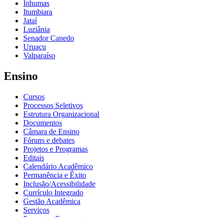
Inhumas
Itumbiara
Jataí
Luziânia
Senador Canedo
Uruaçu
Valparaíso
Ensino
Cursos
Processos Seletivos
Estrutura Organizacional
Documentos
Câmara de Ensino
Fóruns e debates
Projetos e Programas
Editais
Calendário Acadêmico
Permanência e Êxito
Inclusão/Acessibilidade
Currículo Integrado
Gestão Acadêmica
Serviços