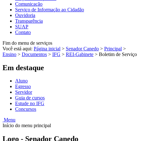
Comunicação
Serviço de Informação ao Cidadão
Ouvidoria
Transparência
SUAP
Contato
Fim do menu de serviços
Você está aqui:
Página inicial
>
Senador Canedo
>
Principal
>
Ensino
>
Documentos
>
IFG
>
REI-Gabinete
>
Boletim de Serviço
Em destaque
Aluno
Egresso
Servidor
Guia de cursos
Estude no IFG
Concursos
Menu
Início do menu principal
Logo - Senador Canedo