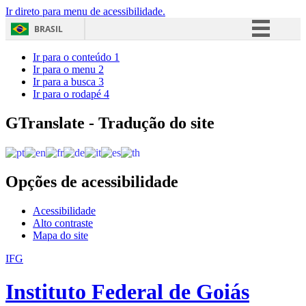
Ir direto para menu de acessibilidade.
BRASIL
Simplifique!
Ir para o conteúdo
1
Ir para o menu
2
Comunica BR
Ir para a busca
3
Ir para o rodapé
4
Participe
Acesso à informação
GTranslate - Tradução do site
Legislação
Canais
Opções de acessibilidade
Acessibilidade
Alto contraste
Mapa do site
IFG
Instituto Federal de Goiás