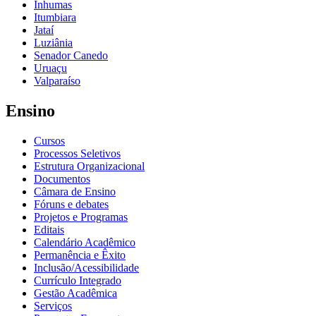
Inhumas
Itumbiara
Jataí
Luziânia
Senador Canedo
Uruaçu
Valparaíso
Ensino
Cursos
Processos Seletivos
Estrutura Organizacional
Documentos
Câmara de Ensino
Fóruns e debates
Projetos e Programas
Editais
Calendário Acadêmico
Permanência e Êxito
Inclusão/Acessibilidade
Currículo Integrado
Gestão Acadêmica
Serviços