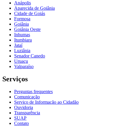
Anápolis
Aparecida de Goiânia
Cidade de Goiás
Formosa
Goiânia
Goiânia Oeste
Inhumas
Itumbiara
Jataí
Luziânia
Senador Canedo
Uruaçu
Valparaíso
Serviços
Perguntas frequentes
Comunicação
Serviço de Informação ao Cidadão
Ouvidoria
Transparência
SUAP
Contato