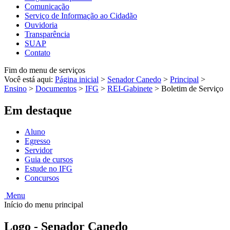
Comunicação
Serviço de Informação ao Cidadão
Ouvidoria
Transparência
SUAP
Contato
Fim do menu de serviços
Você está aqui:
Página inicial
>
Senador Canedo
>
Principal
>
Ensino
>
Documentos
>
IFG
>
REI-Gabinete
>
Boletim de Serviço
Em destaque
Aluno
Egresso
Servidor
Guia de cursos
Estude no IFG
Concursos
Menu
Início do menu principal
Logo - Senador Canedo