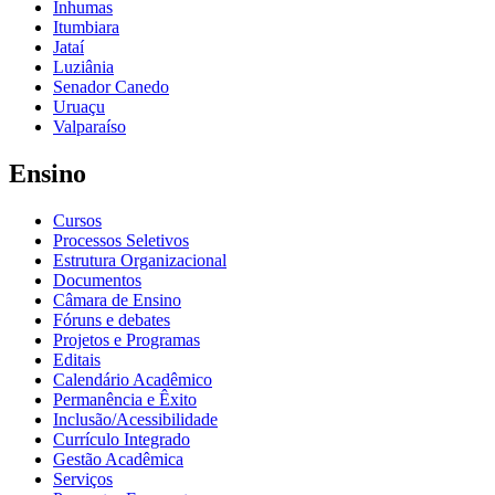
Inhumas
Itumbiara
Jataí
Luziânia
Senador Canedo
Uruaçu
Valparaíso
Ensino
Cursos
Processos Seletivos
Estrutura Organizacional
Documentos
Câmara de Ensino
Fóruns e debates
Projetos e Programas
Editais
Calendário Acadêmico
Permanência e Êxito
Inclusão/Acessibilidade
Currículo Integrado
Gestão Acadêmica
Serviços