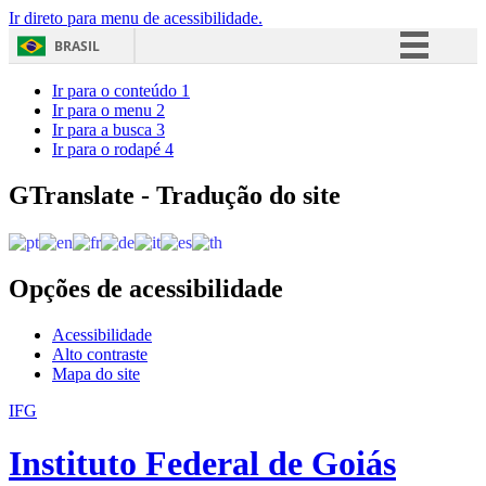
Ir direto para menu de acessibilidade.
BRASIL
Simplifique!
Ir para o conteúdo
1
Ir para o menu
2
Comunica BR
Ir para a busca
3
Ir para o rodapé
4
Participe
Acesso à informação
GTranslate - Tradução do site
Legislação
Canais
Opções de acessibilidade
Acessibilidade
Alto contraste
Mapa do site
IFG
Instituto Federal de Goiás