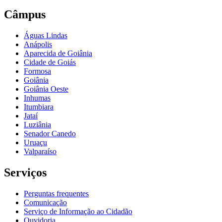
Câmpus
Águas Lindas
Anápolis
Aparecida de Goiânia
Cidade de Goiás
Formosa
Goiânia
Goiânia Oeste
Inhumas
Itumbiara
Jataí
Luziânia
Senador Canedo
Uruaçu
Valparaíso
Serviços
Perguntas frequentes
Comunicação
Serviço de Informação ao Cidadão
Ouvidoria