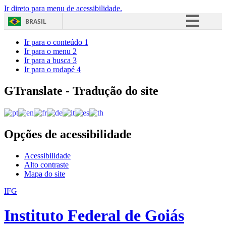
Ir direto para menu de acessibilidade.
BRASIL
Simplifique!
Ir para o conteúdo
1
Ir para o menu
2
Comunica BR
Ir para a busca
3
Ir para o rodapé
4
Participe
Acesso à informação
GTranslate - Tradução do site
Legislação
Canais
Opções de acessibilidade
Acessibilidade
Alto contraste
Mapa do site
IFG
Instituto Federal de Goiás