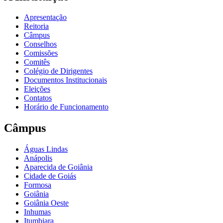
Apresentação
Reitoria
Câmpus
Conselhos
Comissões
Comitês
Colégio de Dirigentes
Documentos Institucionais
Eleições
Contatos
Horário de Funcionamento
Câmpus
Águas Lindas
Anápolis
Aparecida de Goiânia
Cidade de Goiás
Formosa
Goiânia
Goiânia Oeste
Inhumas
Itumbiara