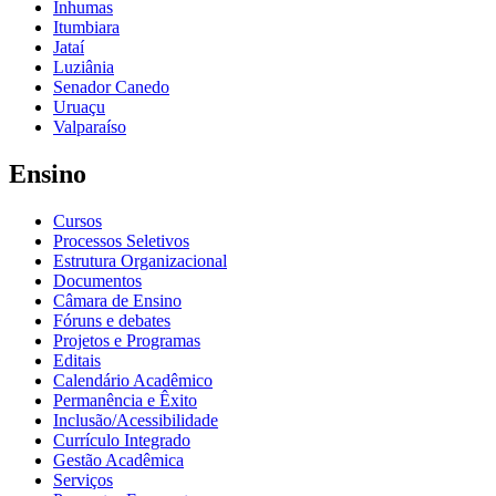
Inhumas
Itumbiara
Jataí
Luziânia
Senador Canedo
Uruaçu
Valparaíso
Ensino
Cursos
Processos Seletivos
Estrutura Organizacional
Documentos
Câmara de Ensino
Fóruns e debates
Projetos e Programas
Editais
Calendário Acadêmico
Permanência e Êxito
Inclusão/Acessibilidade
Currículo Integrado
Gestão Acadêmica
Serviços