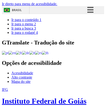
Ir direto para menu de acessibilidade.
BRASIL
Simplifique!
Ir para o conteúdo
1
Ir para o menu
2
Comunica BR
Ir para a busca
3
Ir para o rodapé
4
Participe
Acesso à informação
GTranslate - Tradução do site
Legislação
Canais
Opções de acessibilidade
Acessibilidade
Alto contraste
Mapa do site
IFG
Instituto Federal de Goiás