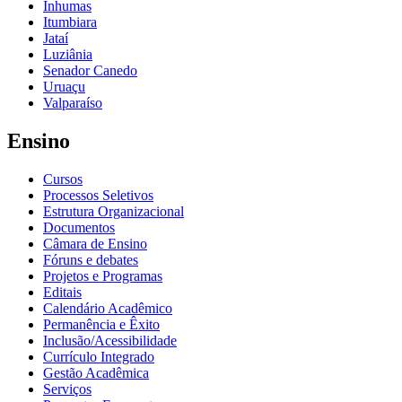
Inhumas
Itumbiara
Jataí
Luziânia
Senador Canedo
Uruaçu
Valparaíso
Ensino
Cursos
Processos Seletivos
Estrutura Organizacional
Documentos
Câmara de Ensino
Fóruns e debates
Projetos e Programas
Editais
Calendário Acadêmico
Permanência e Êxito
Inclusão/Acessibilidade
Currículo Integrado
Gestão Acadêmica
Serviços