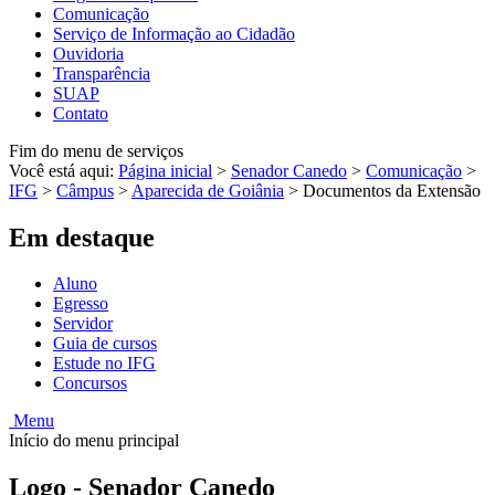
Comunicação
Serviço de Informação ao Cidadão
Ouvidoria
Transparência
SUAP
Contato
Fim do menu de serviços
Você está aqui:
Página inicial
>
Senador Canedo
>
Comunicação
>
IFG
>
Câmpus
>
Aparecida de Goiânia
>
Documentos da Extensão
Em destaque
Aluno
Egresso
Servidor
Guia de cursos
Estude no IFG
Concursos
Menu
Início do menu principal
Logo - Senador Canedo