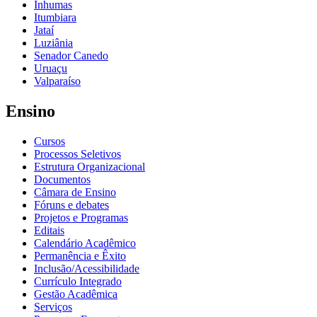
Inhumas
Itumbiara
Jataí
Luziânia
Senador Canedo
Uruaçu
Valparaíso
Ensino
Cursos
Processos Seletivos
Estrutura Organizacional
Documentos
Câmara de Ensino
Fóruns e debates
Projetos e Programas
Editais
Calendário Acadêmico
Permanência e Êxito
Inclusão/Acessibilidade
Currículo Integrado
Gestão Acadêmica
Serviços