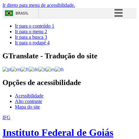
Ir direto para menu de acessibilidade.
BRASIL
Simplifique!
Ir para o conteúdo
1
Ir para o menu
2
Comunica BR
Ir para a busca
3
Ir para o rodapé
4
Participe
Acesso à informação
GTranslate - Tradução do site
Legislação
Canais
Opções de acessibilidade
Acessibilidade
Alto contraste
Mapa do site
IFG
Instituto Federal de Goiás