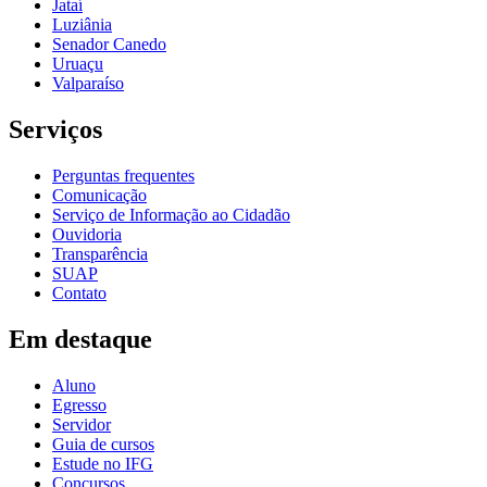
Jataí
Luziânia
Senador Canedo
Uruaçu
Valparaíso
Serviços
Perguntas frequentes
Comunicação
Serviço de Informação ao Cidadão
Ouvidoria
Transparência
SUAP
Contato
Em destaque
Aluno
Egresso
Servidor
Guia de cursos
Estude no IFG
Concursos