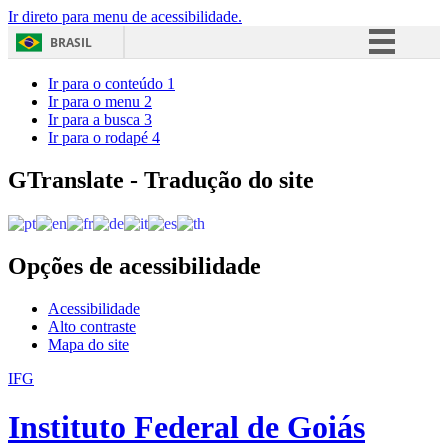
Ir direto para menu de acessibilidade.
BRASIL
Simplifique!
Ir para o conteúdo
1
Ir para o menu
2
Comunica BR
Ir para a busca
3
Ir para o rodapé
4
Participe
Acesso à informação
GTranslate - Tradução do site
Legislação
Canais
Opções de acessibilidade
Acessibilidade
Alto contraste
Mapa do site
IFG
Instituto Federal de Goiás