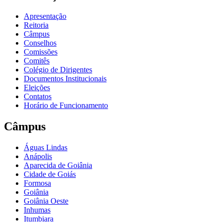
Apresentação
Reitoria
Câmpus
Conselhos
Comissões
Comitês
Colégio de Dirigentes
Documentos Institucionais
Eleições
Contatos
Horário de Funcionamento
Câmpus
Águas Lindas
Anápolis
Aparecida de Goiânia
Cidade de Goiás
Formosa
Goiânia
Goiânia Oeste
Inhumas
Itumbiara