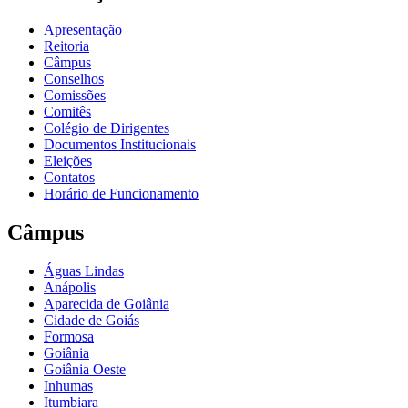
Apresentação
Reitoria
Câmpus
Conselhos
Comissões
Comitês
Colégio de Dirigentes
Documentos Institucionais
Eleições
Contatos
Horário de Funcionamento
Câmpus
Águas Lindas
Anápolis
Aparecida de Goiânia
Cidade de Goiás
Formosa
Goiânia
Goiânia Oeste
Inhumas
Itumbiara