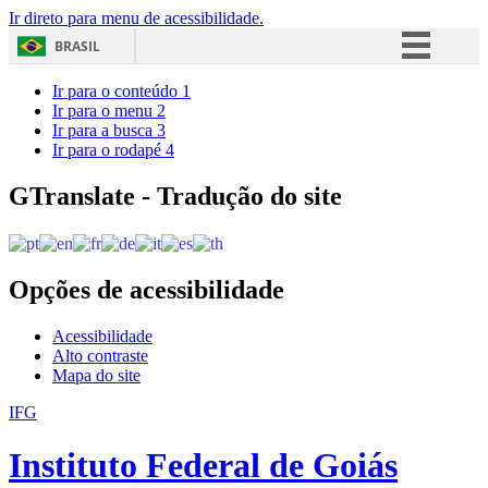
Ir direto para menu de acessibilidade.
BRASIL
Simplifique!
Ir para o conteúdo
1
Ir para o menu
2
Comunica BR
Ir para a busca
3
Ir para o rodapé
4
Participe
Acesso à informação
GTranslate - Tradução do site
Legislação
Canais
Opções de acessibilidade
Acessibilidade
Alto contraste
Mapa do site
IFG
Instituto Federal de Goiás