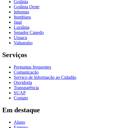
Goiânia
Goiânia Oeste
Inhumas
Itumbiara
Jataí
Luziânia
Senador Canedo
Uruaçu
Valparaíso
Serviços
Perguntas frequentes
Comunicação
Serviço de Informação ao Cidadão
Ouvidoria
Transparência
SUAP
Contato
Em destaque
Aluno
Egresso