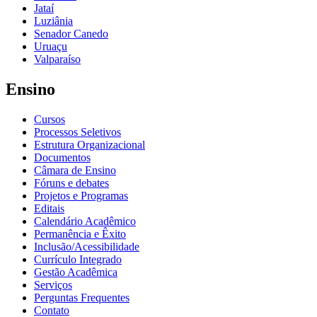
Jataí
Luziânia
Senador Canedo
Uruaçu
Valparaíso
Ensino
Cursos
Processos Seletivos
Estrutura Organizacional
Documentos
Câmara de Ensino
Fóruns e debates
Projetos e Programas
Editais
Calendário Acadêmico
Permanência e Êxito
Inclusão/Acessibilidade
Currículo Integrado
Gestão Acadêmica
Serviços
Perguntas Frequentes
Contato