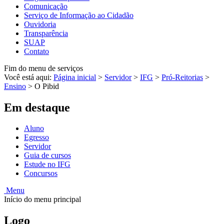
Comunicação
Serviço de Informação ao Cidadão
Ouvidoria
Transparência
SUAP
Contato
Fim do menu de serviços
Você está aqui:
Página inicial
>
Servidor
>
IFG
>
Pró-Reitorias
>
Ensino
>
O Pibid
Em destaque
Aluno
Egresso
Servidor
Guia de cursos
Estude no IFG
Concursos
Menu
Início do menu principal
Logo