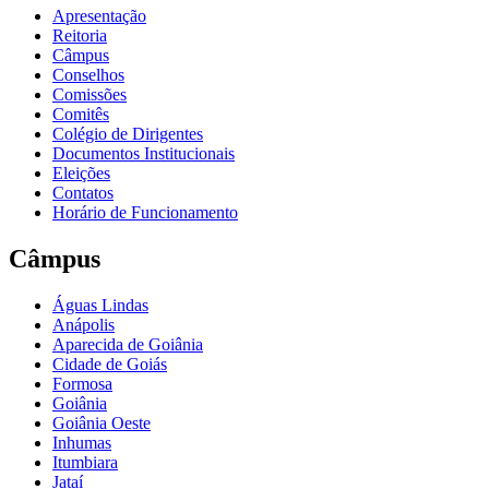
Apresentação
Reitoria
Câmpus
Conselhos
Comissões
Comitês
Colégio de Dirigentes
Documentos Institucionais
Eleições
Contatos
Horário de Funcionamento
Câmpus
Águas Lindas
Anápolis
Aparecida de Goiânia
Cidade de Goiás
Formosa
Goiânia
Goiânia Oeste
Inhumas
Itumbiara
Jataí