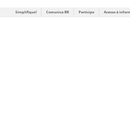
Simplifique!
Comunica BR
Participe
Acesso à infor