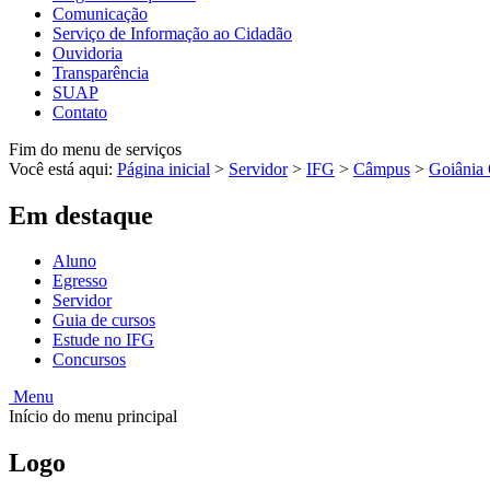
Comunicação
Serviço de Informação ao Cidadão
Ouvidoria
Transparência
SUAP
Contato
Fim do menu de serviços
Você está aqui:
Página inicial
>
Servidor
>
IFG
>
Câmpus
>
Goiânia 
Em destaque
Aluno
Egresso
Servidor
Guia de cursos
Estude no IFG
Concursos
Menu
Início do menu principal
Logo