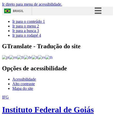
Ir direto para menu de acessibilidade.
BRASIL
Simplifique!
Ir para o conteúdo
1
Ir para o menu
2
Comunica BR
Ir para a busca
3
Ir para o rodapé
4
Participe
Acesso à informação
GTranslate - Tradução do site
Legislação
Canais
Opções de acessibilidade
Acessibilidade
Alto contraste
Mapa do site
IFG
Instituto Federal de Goiás