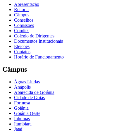
Apresentação
Reitoria
Câmpus
Conselhos
Comissões
Comitês
Colégio de Dirigentes
Documentos Institucionais
Eleições
Contatos
Horário de Funcionamento
Câmpus
Águas Lindas
Anápolis
Aparecida de Goiânia
Cidade de Goiás
Formosa
Goiânia
Goiânia Oeste
Inhumas
Itumbiara
Jataí