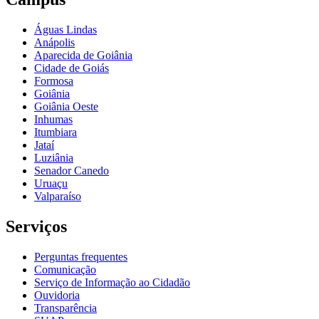
Águas Lindas
Anápolis
Aparecida de Goiânia
Cidade de Goiás
Formosa
Goiânia
Goiânia Oeste
Inhumas
Itumbiara
Jataí
Luziânia
Senador Canedo
Uruaçu
Valparaíso
Serviços
Perguntas frequentes
Comunicação
Serviço de Informação ao Cidadão
Ouvidoria
Transparência