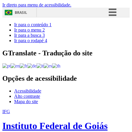
Ir direto para menu de acessibilidade.
BRASIL
Simplifique!
Ir para o conteúdo
1
Ir para o menu
2
Comunica BR
Ir para a busca
3
Ir para o rodapé
4
Participe
Acesso à informação
GTranslate - Tradução do site
Legislação
Canais
Opções de acessibilidade
Acessibilidade
Alto contraste
Mapa do site
IFG
Instituto Federal de Goiás