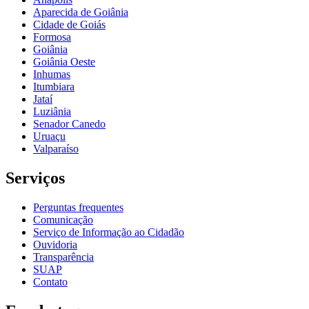
Aparecida de Goiânia
Cidade de Goiás
Formosa
Goiânia
Goiânia Oeste
Inhumas
Itumbiara
Jataí
Luziânia
Senador Canedo
Uruaçu
Valparaíso
Serviços
Perguntas frequentes
Comunicação
Serviço de Informação ao Cidadão
Ouvidoria
Transparência
SUAP
Contato