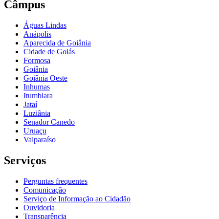
Câmpus
Águas Lindas
Anápolis
Aparecida de Goiânia
Cidade de Goiás
Formosa
Goiânia
Goiânia Oeste
Inhumas
Itumbiara
Jataí
Luziânia
Senador Canedo
Uruaçu
Valparaíso
Serviços
Perguntas frequentes
Comunicação
Serviço de Informação ao Cidadão
Ouvidoria
Transparência