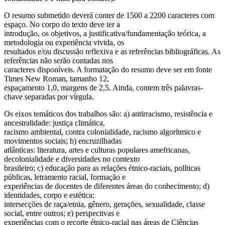
O resumo submetido deverá conter de 1500 a 2200 caracteres com
espaço. No corpo do texto deve ter a
introdução, os objetivos, a justificativa/fundamentação teórica, a
metodologia ou experiência vivida, os
resultados e/ou discussão reflexiva e as referências bibliográficas. As
referências não serão contadas nos
caracteres disponíveis. A formatação do resumo deve ser em fonte
Times New Roman, tamanho 12,
espaçamento 1,0, margens de 2,5. Ainda, contem três palavras-
chave separadas por vírgula.
Os eixos temáticos dos trabalhos são: a) antirracismo, resistência e
ancestralidade: justiça climática,
racismo ambiental, contra colonialidade, racismo algorítmico e
movimentos sociais; b) encruzilhadas
atlânticas: literatura, artes e culturas populares amefricanas,
decolonialidade e diversidades no contexto
brasileiro; c) educação para as relações étnico-raciais, políticas
públicas, letramento racial, formação e
experiências de docentes de diferentes áreas do conhecimento; d)
identidades, corpo e estética:
intersecções de raça/etnia, gênero, gerações, sexualidade, classe
social, entre outros; e) perspectivas e
experiências com o recorte étnico-racial nas áreas de Ciências