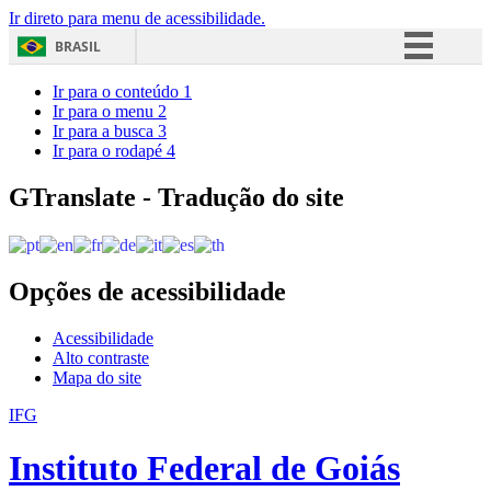
Ir direto para menu de acessibilidade.
BRASIL
Simplifique!
Ir para o conteúdo
1
Ir para o menu
2
Comunica BR
Ir para a busca
3
Ir para o rodapé
4
Participe
Acesso à informação
GTranslate - Tradução do site
Legislação
Canais
Opções de acessibilidade
Acessibilidade
Alto contraste
Mapa do site
IFG
Instituto Federal de Goiás