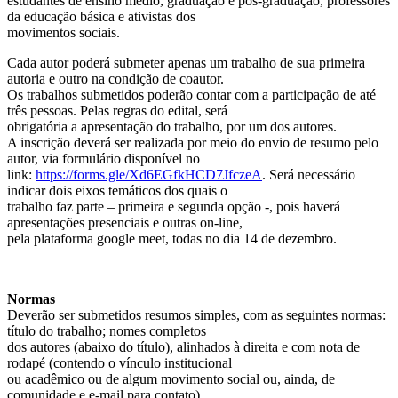
estudantes de ensino médio, graduação e pós-graduação, professores
da educação básica e ativistas dos
movimentos sociais.
Cada autor poderá submeter apenas um trabalho de sua primeira
autoria e outro na condição de coautor.
Os trabalhos submetidos poderão contar com a participação de até
três pessoas. Pelas regras do edital, será
obrigatória a apresentação do trabalho, por um dos autores.
A inscrição deverá ser realizada por meio do envio de resumo pelo
autor, via formulário disponível no
link:
https://forms.gle/Xd6EGfkHCD7JfczeA
. Será necessário
indicar dois eixos temáticos dos quais o
trabalho faz parte – primeira e segunda opção -, pois haverá
apresentações presenciais e outras on-line,
pela plataforma google meet, todas no dia 14 de dezembro.
Normas
Deverão ser submetidos resumos simples, com as seguintes normas:
título do trabalho; nomes completos
dos autores (abaixo do título), alinhados à direita e com nota de
rodapé (contendo o vínculo institucional
ou acadêmico ou de algum movimento social ou, ainda, de
comunidade e e-mail para contato).