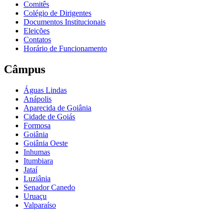
Comitês
Colégio de Dirigentes
Documentos Institucionais
Eleições
Contatos
Horário de Funcionamento
Câmpus
Águas Lindas
Anápolis
Aparecida de Goiânia
Cidade de Goiás
Formosa
Goiânia
Goiânia Oeste
Inhumas
Itumbiara
Jataí
Luziânia
Senador Canedo
Uruaçu
Valparaíso