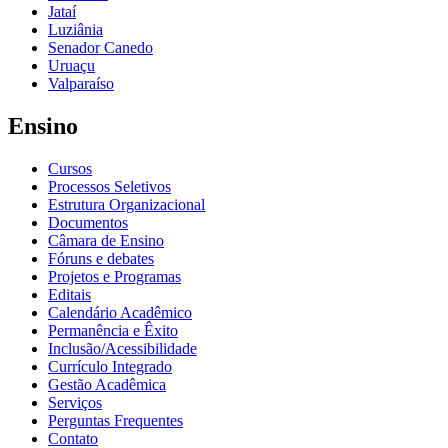
Jataí
Luziânia
Senador Canedo
Uruaçu
Valparaíso
Ensino
Cursos
Processos Seletivos
Estrutura Organizacional
Documentos
Câmara de Ensino
Fóruns e debates
Projetos e Programas
Editais
Calendário Acadêmico
Permanência e Êxito
Inclusão/Acessibilidade
Currículo Integrado
Gestão Acadêmica
Serviços
Perguntas Frequentes
Contato