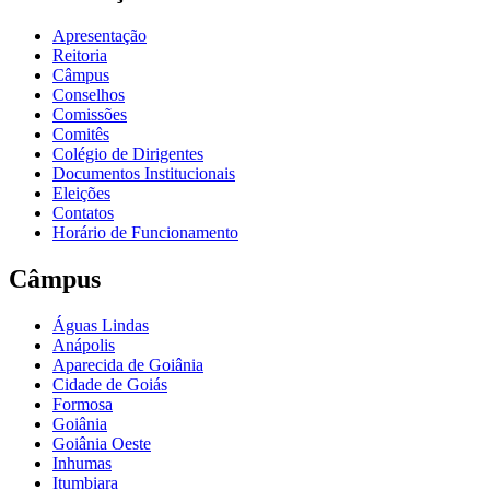
Apresentação
Reitoria
Câmpus
Conselhos
Comissões
Comitês
Colégio de Dirigentes
Documentos Institucionais
Eleições
Contatos
Horário de Funcionamento
Câmpus
Águas Lindas
Anápolis
Aparecida de Goiânia
Cidade de Goiás
Formosa
Goiânia
Goiânia Oeste
Inhumas
Itumbiara