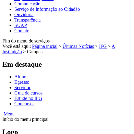
Comunicação
Serviço de Informação ao Cidadão
Ouvidoria
Transparência
SUAP
Contato
Fim do menu de serviços
Você está aqui:
Página inicial
>
Últimas Notícias
>
IFG
>
A
Instituição
>
Câmpus
Em destaque
Aluno
Egresso
Servidor
Guia de cursos
Estude no IFG
Concursos
Menu
Início do menu principal
Logo