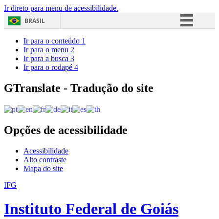
Ir direto para menu de acessibilidade.
BRASIL
Simplifique!
Ir para o conteúdo
1
Ir para o menu
2
Comunica BR
Ir para a busca
3
Ir para o rodapé
4
Participe
Acesso à informação
GTranslate - Tradução do site
Legislação
Canais
Opções de acessibilidade
Acessibilidade
Alto contraste
Mapa do site
IFG
Instituto Federal de Goiás