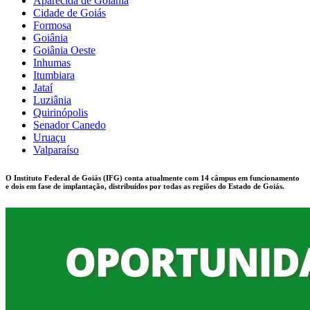
Aparecida de Goiânia
Cidade de Goiás
Formosa
Goiânia
Goiânia Oeste
Inhumas
Itumbiara
Jataí
Luziânia
Quirinópolis
Senador Canedo
Uruaçu
Valparaíso
O Instituto Federal de Goiás (IFG) conta atualmente com 14 câmpus em funcionamento
e dois em fase de implantação, distribuídos por todas as regiões do Estado de Goiás.