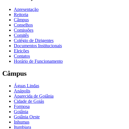
Apresentação
Reitoria
Câmpus
Conselhos
Comissões
Comitês
Colégio de Dirigentes
Documentos Institucionais
Eleições
Contatos
Horário de Funcionamento
Câmpus
Águas Lindas
Anápolis
Aparecida de Goiânia
Cidade de Goiás
Formosa
Goiânia
Goiânia Oeste
Inhumas
Itumbiara