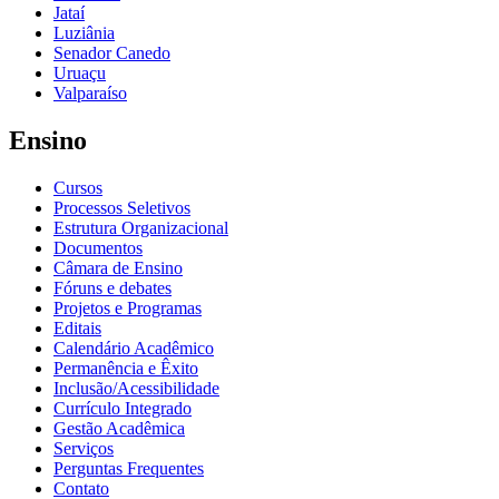
Jataí
Luziânia
Senador Canedo
Uruaçu
Valparaíso
Ensino
Cursos
Processos Seletivos
Estrutura Organizacional
Documentos
Câmara de Ensino
Fóruns e debates
Projetos e Programas
Editais
Calendário Acadêmico
Permanência e Êxito
Inclusão/Acessibilidade
Currículo Integrado
Gestão Acadêmica
Serviços
Perguntas Frequentes
Contato