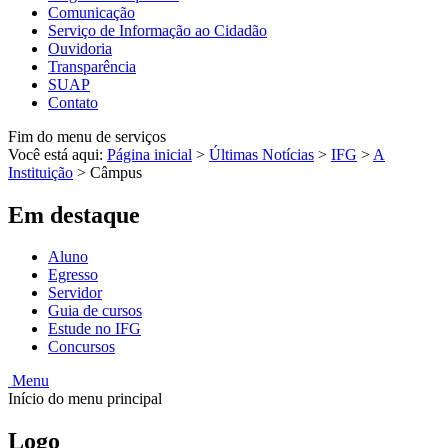
Comunicação
Serviço de Informação ao Cidadão
Ouvidoria
Transparência
SUAP
Contato
Fim do menu de serviços
Você está aqui:
Página inicial
>
Últimas Notícias
>
IFG
>
A
Instituição
>
Câmpus
Em destaque
Aluno
Egresso
Servidor
Guia de cursos
Estude no IFG
Concursos
Menu
Início do menu principal
Logo