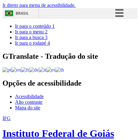
Ir direto para menu de acessibilidade.
BRASIL
Simplifique!
Ir para o conteúdo
1
Ir para o menu
2
Comunica BR
Ir para a busca
3
Ir para o rodapé
4
Participe
Acesso à informação
GTranslate - Tradução do site
Legislação
Canais
Opções de acessibilidade
Acessibilidade
Alto contraste
Mapa do site
IFG
Instituto Federal de Goiás