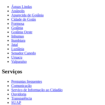
Águas Lindas
Anápolis
Aparecida de Goiânia
Cidade de Goiás
Formosa
Goiânia
Goiânia Oeste
Inhumas
Itumbiara
Jataí
Luziânia
Senador Canedo
Uruaçu
Valparaíso
Serviços
Perguntas frequentes
Comunicação
Serviço de Informação ao Cidadão
Ouvidoria
Transparência
SUAP