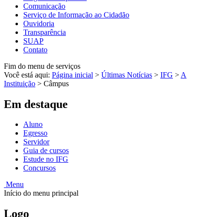
Comunicação
Serviço de Informação ao Cidadão
Ouvidoria
Transparência
SUAP
Contato
Fim do menu de serviços
Você está aqui:
Página inicial
>
Últimas Notícias
>
IFG
>
A
Instituição
>
Câmpus
Em destaque
Aluno
Egresso
Servidor
Guia de cursos
Estude no IFG
Concursos
Menu
Início do menu principal
Logo