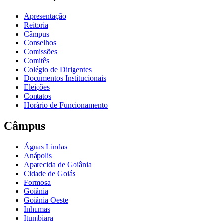
Apresentação
Reitoria
Câmpus
Conselhos
Comissões
Comitês
Colégio de Dirigentes
Documentos Institucionais
Eleições
Contatos
Horário de Funcionamento
Câmpus
Águas Lindas
Anápolis
Aparecida de Goiânia
Cidade de Goiás
Formosa
Goiânia
Goiânia Oeste
Inhumas
Itumbiara