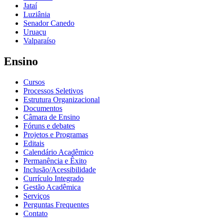
Jataí
Luziânia
Senador Canedo
Uruaçu
Valparaíso
Ensino
Cursos
Processos Seletivos
Estrutura Organizacional
Documentos
Câmara de Ensino
Fóruns e debates
Projetos e Programas
Editais
Calendário Acadêmico
Permanência e Êxito
Inclusão/Acessibilidade
Currículo Integrado
Gestão Acadêmica
Serviços
Perguntas Frequentes
Contato