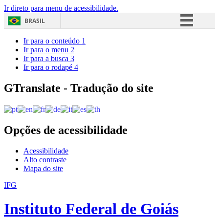
Ir direto para menu de acessibilidade.
BRASIL
Simplifique!
Ir para o conteúdo
1
Ir para o menu
2
Comunica BR
Ir para a busca
3
Ir para o rodapé
4
Participe
Acesso à informação
GTranslate - Tradução do site
Legislação
Canais
Opções de acessibilidade
Acessibilidade
Alto contraste
Mapa do site
IFG
Instituto Federal de Goiás