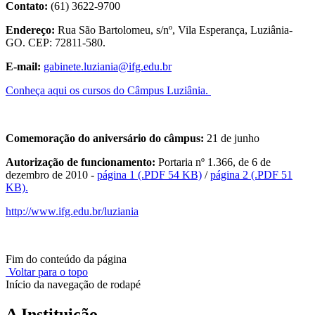
Contato:
(61) 3622-9700
Endereço:
Rua São Bartolomeu, s/nº, Vila Esperança, Luziânia-
GO. CEP: 72811-580.
E-mail:
gabinete.luziania@ifg.edu.br
Conheça aqui os cursos do Câmpus Luziânia.
Comemoração do aniversário do câmpus:
21 de junho
Autorização de funcionamento:
Portaria nº 1.366, de 6 de
dezembro de 2010 -
página 1 (.PDF 54 KB)
/
página 2 (.PDF 51
KB).
http://www.ifg.edu.br/luziania
Fim do conteúdo da página
Voltar para o topo
Início da navegação de rodapé
A Instituição