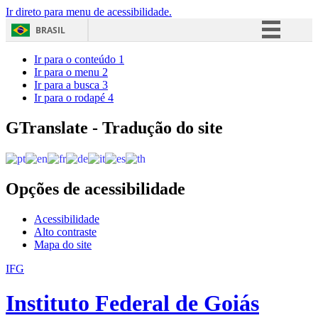
Ir direto para menu de acessibilidade.
BRASIL
Simplifique!
Ir para o conteúdo
1
Ir para o menu
2
Comunica BR
Ir para a busca
3
Ir para o rodapé
4
Participe
Acesso à informação
GTranslate - Tradução do site
Legislação
Canais
Opções de acessibilidade
Acessibilidade
Alto contraste
Mapa do site
IFG
Instituto Federal de Goiás