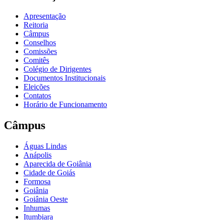
Apresentação
Reitoria
Câmpus
Conselhos
Comissões
Comitês
Colégio de Dirigentes
Documentos Institucionais
Eleições
Contatos
Horário de Funcionamento
Câmpus
Águas Lindas
Anápolis
Aparecida de Goiânia
Cidade de Goiás
Formosa
Goiânia
Goiânia Oeste
Inhumas
Itumbiara