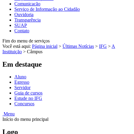
Comunicação
Serviço de Informação ao Cidadão
Ouvidoria
Transparência
SUAP
Contato
Fim do menu de serviços
Você está aqui:
Página inicial
>
Últimas Notícias
>
IFG
>
A
Instituição
>
Câmpus
Em destaque
Aluno
Egresso
Servidor
Guia de cursos
Estude no IFG
Concursos
Menu
Início do menu principal
Logo