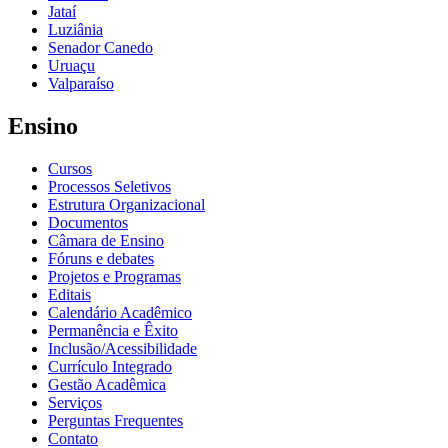
Jataí
Luziânia
Senador Canedo
Uruaçu
Valparaíso
Ensino
Cursos
Processos Seletivos
Estrutura Organizacional
Documentos
Câmara de Ensino
Fóruns e debates
Projetos e Programas
Editais
Calendário Acadêmico
Permanência e Êxito
Inclusão/Acessibilidade
Currículo Integrado
Gestão Acadêmica
Serviços
Perguntas Frequentes
Contato