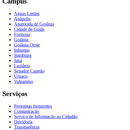
Câmpus
Águas Lindas
Anápolis
Aparecida de Goiânia
Cidade de Goiás
Formosa
Goiânia
Goiânia Oeste
Inhumas
Itumbiara
Jataí
Luziânia
Senador Canedo
Uruaçu
Valparaíso
Serviços
Perguntas frequentes
Comunicação
Serviço de Informação ao Cidadão
Ouvidoria
Transparência