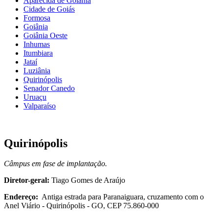
Aparecida de Goiânia
Cidade de Goiás
Formosa
Goiânia
Goiânia Oeste
Inhumas
Itumbiara
Jataí
Luziânia
Quirinópolis
Senador Canedo
Uruaçu
Valparaíso
Quirinópolis
Câmpus em fase de implantação.
Diretor-geral:
Tiago Gomes de Araújo
Endereço:
Antiga estrada para Paranaiguara, cruzamento com o
Anel Viário - Quirinópolis - GO, CEP 75.860-000