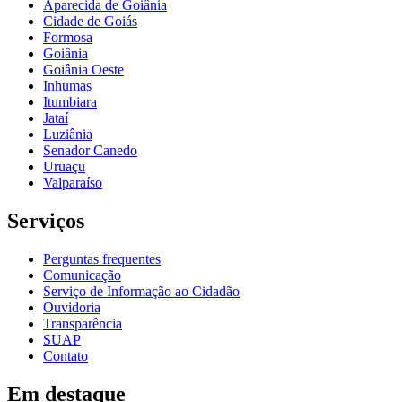
Aparecida de Goiânia
Cidade de Goiás
Formosa
Goiânia
Goiânia Oeste
Inhumas
Itumbiara
Jataí
Luziânia
Senador Canedo
Uruaçu
Valparaíso
Serviços
Perguntas frequentes
Comunicação
Serviço de Informação ao Cidadão
Ouvidoria
Transparência
SUAP
Contato
Em destaque