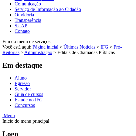
Comunicação
Serviço de Informação ao Cidadão
Ouvidoria
Transparência
SUAP
Contato
Fim do menu de serviços
Você está aqui:
Página inicial
>
Últimas Notícias
>
IFG
>
Pró-
Reitorias
>
Administração
>
Editais de Chamadas Públicas
Em destaque
Aluno
Egresso
Servidor
Guia de cursos
Estude no IFG
Concursos
Menu
Início do menu principal
Logo