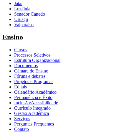
Jataí
Luziânia
Senador Canedo
Uruaçu
Valparaíso
Ensino
Cursos
Processos Seletivos
Estrutura Organizacional
Documentos
Câmara de Ensino
Fóruns e debates
Projetos e Programas
Editais
Calendário Acadêmico
Permanência e Êxito
Inclusão/Acessibilidade
Currículo Integrado
Gestão Acadêmica
Serviços
Perguntas Frequentes
Contato