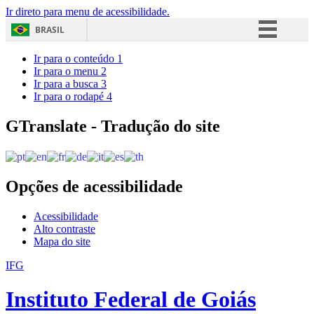
Ir direto para menu de acessibilidade.
BRASIL
Simplifique!
Ir para o conteúdo
1
Ir para o menu
2
Comunica BR
Ir para a busca
3
Ir para o rodapé
4
Participe
Acesso à informação
GTranslate - Tradução do site
Legislação
Canais
Opções de acessibilidade
Acessibilidade
Alto contraste
Mapa do site
IFG
Instituto Federal de Goiás