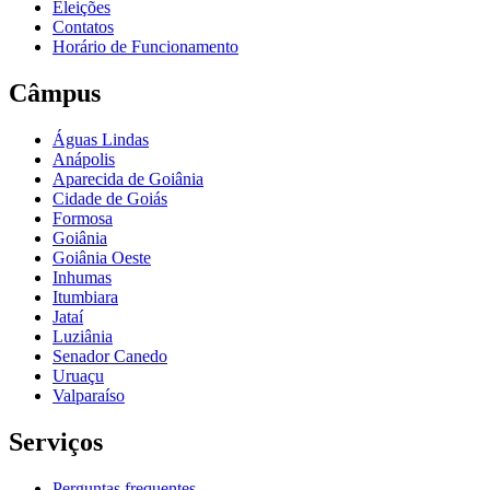
Eleições
Contatos
Horário de Funcionamento
Câmpus
Águas Lindas
Anápolis
Aparecida de Goiânia
Cidade de Goiás
Formosa
Goiânia
Goiânia Oeste
Inhumas
Itumbiara
Jataí
Luziânia
Senador Canedo
Uruaçu
Valparaíso
Serviços
Perguntas frequentes