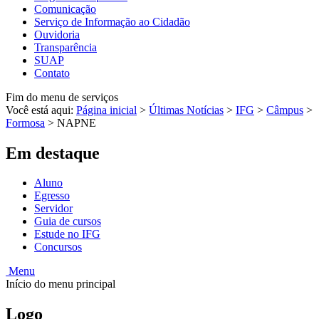
Comunicação
Serviço de Informação ao Cidadão
Ouvidoria
Transparência
SUAP
Contato
Fim do menu de serviços
Você está aqui:
Página inicial
>
Últimas Notícias
>
IFG
>
Câmpus
>
Formosa
>
NAPNE
Em destaque
Aluno
Egresso
Servidor
Guia de cursos
Estude no IFG
Concursos
Menu
Início do menu principal
Logo