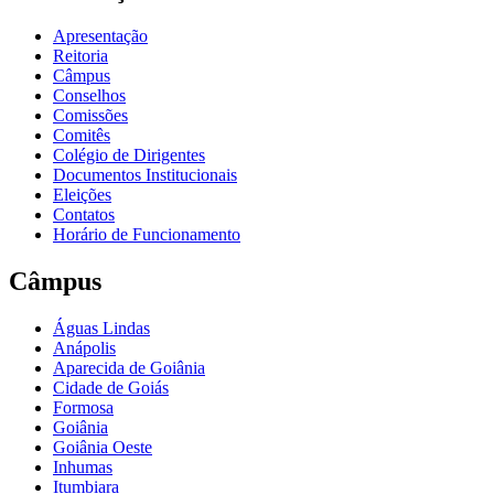
Apresentação
Reitoria
Câmpus
Conselhos
Comissões
Comitês
Colégio de Dirigentes
Documentos Institucionais
Eleições
Contatos
Horário de Funcionamento
Câmpus
Águas Lindas
Anápolis
Aparecida de Goiânia
Cidade de Goiás
Formosa
Goiânia
Goiânia Oeste
Inhumas
Itumbiara