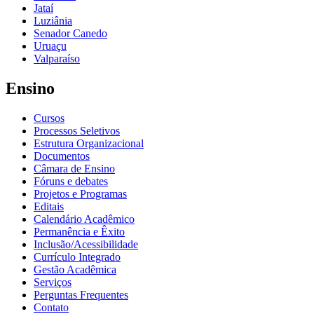
Jataí
Luziânia
Senador Canedo
Uruaçu
Valparaíso
Ensino
Cursos
Processos Seletivos
Estrutura Organizacional
Documentos
Câmara de Ensino
Fóruns e debates
Projetos e Programas
Editais
Calendário Acadêmico
Permanência e Êxito
Inclusão/Acessibilidade
Currículo Integrado
Gestão Acadêmica
Serviços
Perguntas Frequentes
Contato