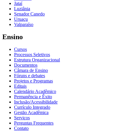
Jataí
Luziânia
Senador Canedo
Uruaçu
Valparaíso
Ensino
Cursos
Processos Seletivos
Estrutura Organizacional
Documentos
Câmara de Ensino
Fóruns e debates
Projetos e Programas
Editais
Calendário Acadêmico
Permanência e Êxito
Inclusão/Acessibilidade
Currículo Integrado
Gestão Acadêmica
Serviços
Perguntas Frequentes
Contato