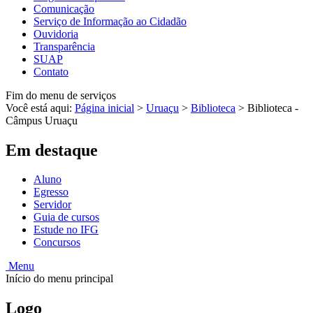
Comunicação
Serviço de Informação ao Cidadão
Ouvidoria
Transparência
SUAP
Contato
Fim do menu de serviços
Você está aqui:
Página inicial
>
Uruaçu
>
Biblioteca
>
Biblioteca -
Câmpus Uruaçu
Em destaque
Aluno
Egresso
Servidor
Guia de cursos
Estude no IFG
Concursos
Menu
Início do menu principal
Logo