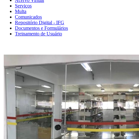
Acervo Virtual
Serviços
Multa
Comunicados
Repositório Digital - IFG
Documentos e Formulários
Treinamento de Usuário