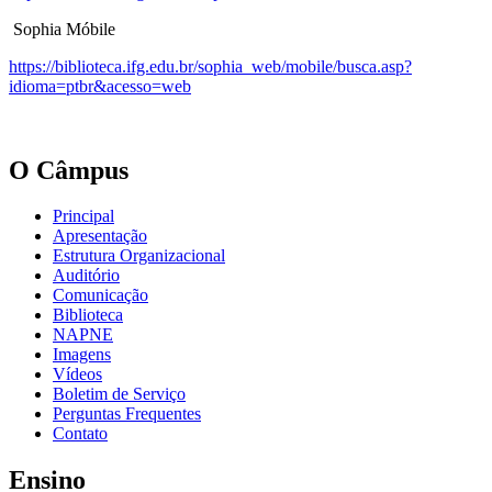
Sophia Móbile
https://biblioteca.ifg.edu.br/sophia_web/mobile/busca.asp?
idioma=ptbr&acesso=web
O Câmpus
Principal
Apresentação
Estrutura Organizacional
Auditório
Comunicação
Biblioteca
NAPNE
Imagens
Vídeos
Boletim de Serviço
Perguntas Frequentes
Contato
Ensino