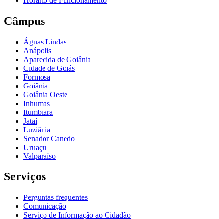
Horário de Funcionamento
Câmpus
Águas Lindas
Anápolis
Aparecida de Goiânia
Cidade de Goiás
Formosa
Goiânia
Goiânia Oeste
Inhumas
Itumbiara
Jataí
Luziânia
Senador Canedo
Uruaçu
Valparaíso
Serviços
Perguntas frequentes
Comunicação
Serviço de Informação ao Cidadão