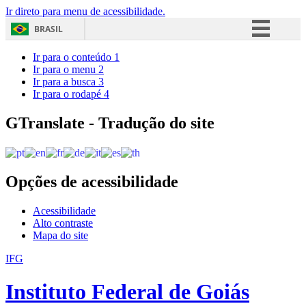
Ir direto para menu de acessibilidade.
BRASIL
Simplifique!
Ir para o conteúdo
1
Ir para o menu
2
Comunica BR
Ir para a busca
3
Ir para o rodapé
4
Participe
Acesso à informação
GTranslate - Tradução do site
Legislação
Canais
Opções de acessibilidade
Acessibilidade
Alto contraste
Mapa do site
IFG
Instituto Federal de Goiás