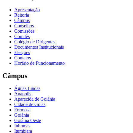
Apresentação
Reitoria
Câmpus
Conselhos
Comissões
Comitês
Colégio de Dirigentes
Documentos Institucionais
Eleições
Contatos
Horário de Funcionamento
Câmpus
Águas Lindas
Anápolis
Aparecida de Goiânia
Cidade de Goiás
Formosa
Goiânia
Goiânia Oeste
Inhumas
Itumbiara