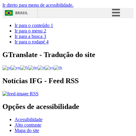
Ir direto para menu de acessibilidade.
BRASIL
Simplifique!
Ir para o conteúdo
1
Ir para o menu
2
Comunica BR
Ir para a busca
3
Ir para o rodapé
4
Participe
Acesso à informação
GTranslate - Tradução do site
Legislação
Canais
Notícias IFG - Feed RSS
RSS
Opções de acessibilidade
Acessibilidade
Alto contraste
Mapa do site