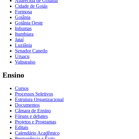
Aparecida de Goiânia
Cidade de Goiás
Formosa
Goiânia
Goiânia Oeste
Inhumas
Itumbiara
Jataí
Luziânia
Senador Canedo
Uruaçu
Valparaíso
Ensino
Cursos
Processos Seletivos
Estrutura Organizacional
Documentos
Câmara de Ensino
Fóruns e debates
Projetos e Programas
Editais
Calendário Acadêmico
Permanência e Êxito