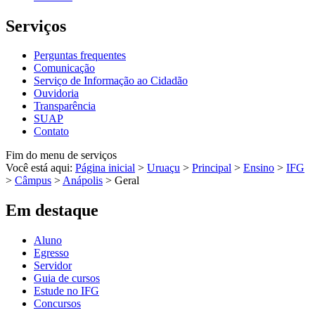
Serviços
Perguntas frequentes
Comunicação
Serviço de Informação ao Cidadão
Ouvidoria
Transparência
SUAP
Contato
Fim do menu de serviços
Você está aqui:
Página inicial
>
Uruaçu
>
Principal
>
Ensino
>
IFG
>
Câmpus
>
Anápolis
>
Geral
Em destaque
Aluno
Egresso
Servidor
Guia de cursos
Estude no IFG
Concursos