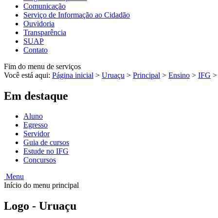
Comunicação
Serviço de Informação ao Cidadão
Ouvidoria
Transparência
SUAP
Contato
Fim do menu de serviços
Você está aqui:
Página inicial
>
Uruaçu
>
Principal
>
Ensino
>
IFG
Em destaque
Aluno
Egresso
Servidor
Guia de cursos
Estude no IFG
Concursos
Menu
Início do menu principal
Logo - Uruaçu