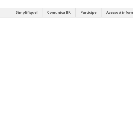
Simplifique!
Comunica BR
Participe
Acesso à infor