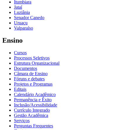
Itumbiara
Jataí
Luziânia
Senador Canedo
Uruaçu
Valparaíso
Ensino
Cursos
Processos Seletivos
Estrutura Organizacional
Documentos
Câmara de Ensino
Fóruns e debates
Projetos e Programas
Editais
Calendário Acadêmico
Permanência e Êxito
Inclusão/Acessibilidade
Currículo Integrado
Gestão Acadêmica
Serviços
Perguntas Frequentes