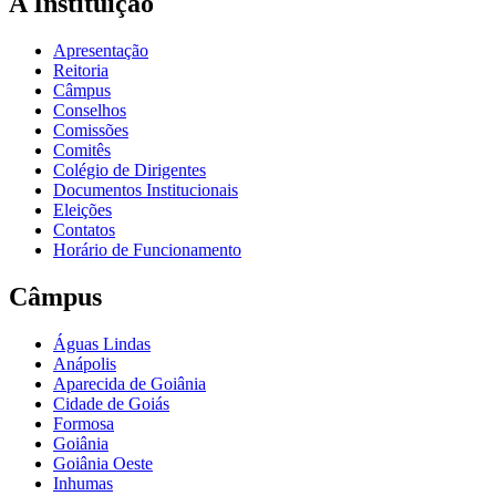
A Instituição
Apresentação
Reitoria
Câmpus
Conselhos
Comissões
Comitês
Colégio de Dirigentes
Documentos Institucionais
Eleições
Contatos
Horário de Funcionamento
Câmpus
Águas Lindas
Anápolis
Aparecida de Goiânia
Cidade de Goiás
Formosa
Goiânia
Goiânia Oeste
Inhumas