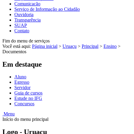
Comunicação
Serviço de Informação ao Cidadão
Ouvidoria
Transparência
SUAP
Contato
Fim do menu de serviços
Você está aqui:
Página inicial
>
Uruaçu
>
Principal
>
Ensino
>
Documentos
Em destaque
Aluno
Egresso
Servidor
Guia de cursos
Estude no IFG
Concursos
Menu
Início do menu principal
Logo - Uruaçu