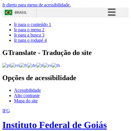
Ir direto para menu de acessibilidade.
BRASIL
Simplifique!
Ir para o conteúdo
1
Ir para o menu
2
Comunica BR
Ir para a busca
3
Ir para o rodapé
4
Participe
Acesso à informação
GTranslate - Tradução do site
Legislação
Canais
Opções de acessibilidade
Acessibilidade
Alto contraste
Mapa do site
IFG
Instituto Federal de Goiás