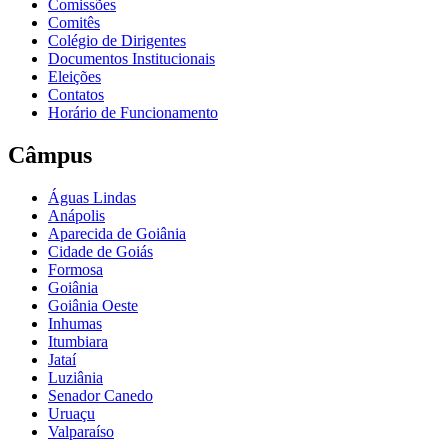
Comissões
Comitês
Colégio de Dirigentes
Documentos Institucionais
Eleições
Contatos
Horário de Funcionamento
Câmpus
Águas Lindas
Anápolis
Aparecida de Goiânia
Cidade de Goiás
Formosa
Goiânia
Goiânia Oeste
Inhumas
Itumbiara
Jataí
Luziânia
Senador Canedo
Uruaçu
Valparaíso