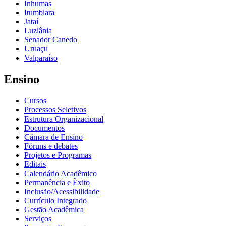
Inhumas
Itumbiara
Jataí
Luziânia
Senador Canedo
Uruaçu
Valparaíso
Ensino
Cursos
Processos Seletivos
Estrutura Organizacional
Documentos
Câmara de Ensino
Fóruns e debates
Projetos e Programas
Editais
Calendário Acadêmico
Permanência e Êxito
Inclusão/Acessibilidade
Currículo Integrado
Gestão Acadêmica
Serviços