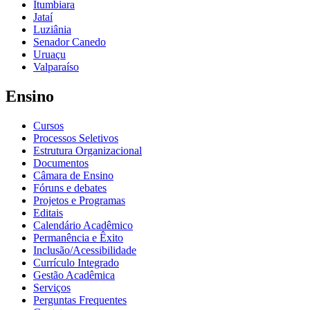
Itumbiara
Jataí
Luziânia
Senador Canedo
Uruaçu
Valparaíso
Ensino
Cursos
Processos Seletivos
Estrutura Organizacional
Documentos
Câmara de Ensino
Fóruns e debates
Projetos e Programas
Editais
Calendário Acadêmico
Permanência e Êxito
Inclusão/Acessibilidade
Currículo Integrado
Gestão Acadêmica
Serviços
Perguntas Frequentes