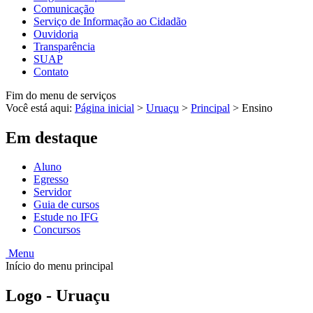
Comunicação
Serviço de Informação ao Cidadão
Ouvidoria
Transparência
SUAP
Contato
Fim do menu de serviços
Você está aqui:
Página inicial
>
Uruaçu
>
Principal
>
Ensino
Em destaque
Aluno
Egresso
Servidor
Guia de cursos
Estude no IFG
Concursos
Menu
Início do menu principal
Logo - Uruaçu