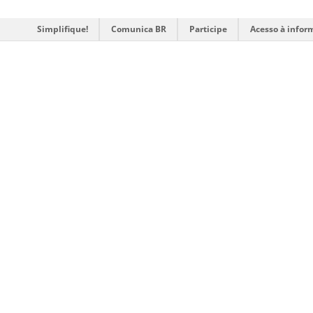
Simplifique!
Comunica BR
Participe
Acesso à infor