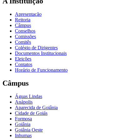
A Instituição
Apresentação
Reitoria
Câmpus
Conselhos
Comissões
Comitês
Colégio de Dirigentes
Documentos Institucionais
Eleições
Contatos
Horário de Funcionamento
Câmpus
Águas Lindas
Anápolis
Aparecida de Goiânia
Cidade de Goiás
Formosa
Goiânia
Goiânia Oeste
Inhumas