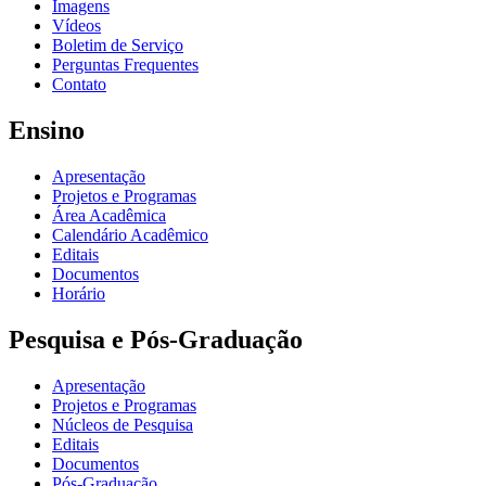
Imagens
Vídeos
Boletim de Serviço
Perguntas Frequentes
Contato
Ensino
Apresentação
Projetos e Programas
Área Acadêmica
Calendário Acadêmico
Editais
Documentos
Horário
Pesquisa e Pós-Graduação
Apresentação
Projetos e Programas
Núcleos de Pesquisa
Editais
Documentos
Pós-Graduação