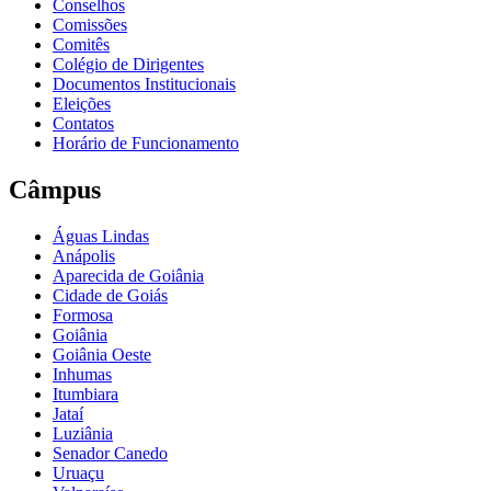
Conselhos
Comissões
Comitês
Colégio de Dirigentes
Documentos Institucionais
Eleições
Contatos
Horário de Funcionamento
Câmpus
Águas Lindas
Anápolis
Aparecida de Goiânia
Cidade de Goiás
Formosa
Goiânia
Goiânia Oeste
Inhumas
Itumbiara
Jataí
Luziânia
Senador Canedo
Uruaçu