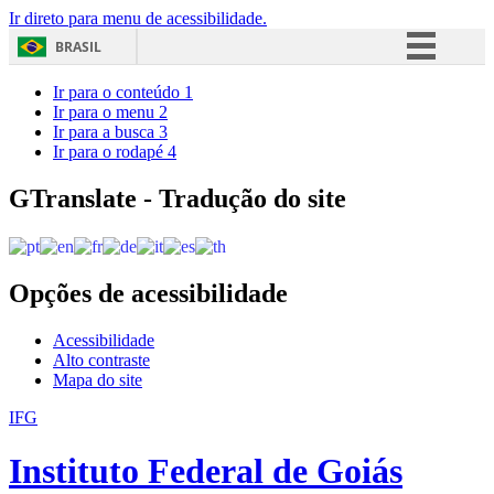
Ir direto para menu de acessibilidade.
BRASIL
Simplifique!
Ir para o conteúdo
1
Ir para o menu
2
Comunica BR
Ir para a busca
3
Ir para o rodapé
4
Participe
Acesso à informação
GTranslate - Tradução do site
Legislação
Canais
Opções de acessibilidade
Acessibilidade
Alto contraste
Mapa do site
IFG
Instituto Federal de Goiás