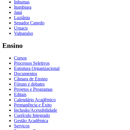
Inhumas
Itumbiara
Jataí
Luziânia
Senador Canedo
Uruaçu
Valparaíso
Ensino
Cursos
Processos Seletivos
Estrutura Organizacional
Documentos
Câmara de Ensino
Fóruns e debates
Projetos e Programas
Editais
Calendário Acadêmico
Permanência e Êxito
Inclusão/Acessibilidade
Currículo Integrado
Gestão Acadêmica
Serviços