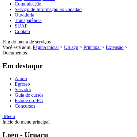
Comunicação
Serviço de Informação ao Cidadão
Ouvidoria
Transparência
SUAP
Contato
Fim do menu de serviços
Você está aqui:
Página inicial
>
Uruaçu
>
Principal
>
Extensão
>
Documentos
Em destaque
Aluno
Egresso
Servidor
Guia de cursos
Estude no IFG
Concursos
Menu
Início do menu principal
Logo - Uruaçu