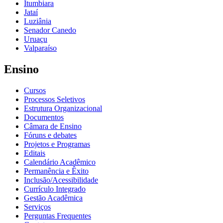
Itumbiara
Jataí
Luziânia
Senador Canedo
Uruaçu
Valparaíso
Ensino
Cursos
Processos Seletivos
Estrutura Organizacional
Documentos
Câmara de Ensino
Fóruns e debates
Projetos e Programas
Editais
Calendário Acadêmico
Permanência e Êxito
Inclusão/Acessibilidade
Currículo Integrado
Gestão Acadêmica
Serviços
Perguntas Frequentes