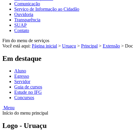
Comunicação
Serviço de Informação ao Cidadão
Ouvidoria
Transparência
SUAP
Contato
Fim do menu de serviços
Você está aqui:
Página inicial
>
Uruaçu
>
Principal
>
Extensão
>
Doc
Em destaque
Aluno
Egresso
Servidor
Guia de cursos
Estude no IFG
Concursos
Menu
Início do menu principal
Logo - Uruaçu