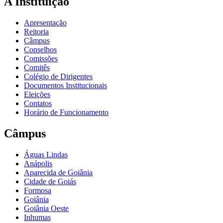
A Instituição
Apresentação
Reitoria
Câmpus
Conselhos
Comissões
Comitês
Colégio de Dirigentes
Documentos Institucionais
Eleições
Contatos
Horário de Funcionamento
Câmpus
Águas Lindas
Anápolis
Aparecida de Goiânia
Cidade de Goiás
Formosa
Goiânia
Goiânia Oeste
Inhumas