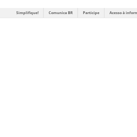
Simplifique!
Comunica BR
Participe
Acesso à infor